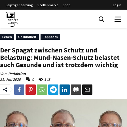
Leipziger Zeitung
Stellenmarkt
Shop
Login
Leipziger Zeitung
Leben
Gesundheit
Topposts
Der Spagat zwischen Schutz und
Belastung: Mund-Nasen-Schutz belastet
auch Gesunde und ist trotzdem wichtig
Von
Redaktion
21. Juli 2020
0
143