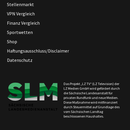
Stellenmarkt
VPN Vergleich
Finanz Vergleich
Sportwetten
Shop
Haftungsausschluss/Disclaimer
Datenschutz
Das Projekt „LZ TV“ (LZ Television) der
LZ Medien GmbH wird gefördert durch
die Sächsische Landesanstalt für
privaten Rundfunk und neue Medien.
Diese Maßnahme wird mitfinanziert
durch Steuermittel auf Grundlage des
vom Sächsischen Landtag
beschlossenen Haushaltes.