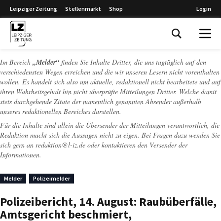
Leipziger Zeitung
Stellenmarkt
Shop
Login
Leipziger Zeitung
Im Bereich
„Melder“
finden Sie Inhalte Dritter, die uns tagtäglich auf den
verschiedensten Wegen erreichen und die wir unseren Lesern nicht vorenthalten
wollen. Es handelt sich also um aktuelle, redaktionell nicht bearbeitete und auf
ihren Wahrheitsgehalt hin nicht überprüfte Mitteilungen Dritter. Welche damit
stets durchgehende Zitate der namentlich genannten Absender außerhalb
unseres redaktionellen Bereiches darstellen.
Für die Inhalte sind allein die Übersender der Mitteilungen verantwortlich, die
Redaktion macht sich die Aussagen nicht zu eigen. Bei Fragen dazu wenden Sie
sich gern an
redaktion@l-iz.de
oder kontaktieren den Versender der
Informationen.
Melder
Polizeimelder
Polizeibericht, 14. August: Raubüberfälle,
Amtsgericht beschmiert,