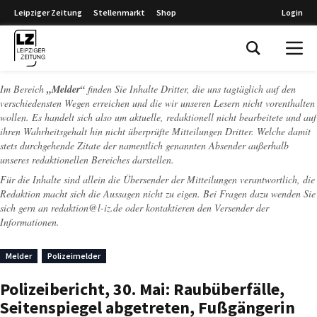
Leipziger Zeitung
Stellenmarkt
Shop
Login
Leipziger Zeitung
Im Bereich
„Melder“
finden Sie Inhalte Dritter, die uns tagtäglich auf den
verschiedensten Wegen erreichen und die wir unseren Lesern nicht vorenthalten
wollen. Es handelt sich also um aktuelle, redaktionell nicht bearbeitete und auf
ihren Wahrheitsgehalt hin nicht überprüfte Mitteilungen Dritter. Welche damit
stets durchgehende Zitate der namentlich genannten Absender außerhalb
unseres redaktionellen Bereiches darstellen.
Für die Inhalte sind allein die Übersender der Mitteilungen verantwortlich, die
Redaktion macht sich die Aussagen nicht zu eigen. Bei Fragen dazu wenden Sie
sich gern an
redaktion@l-iz.de
oder kontaktieren den Versender der
Informationen.
Melder
Polizeimelder
Polizeibericht, 30. Mai: Raubüberfälle,
Seitenspiegel abgetreten, Fußgängerin