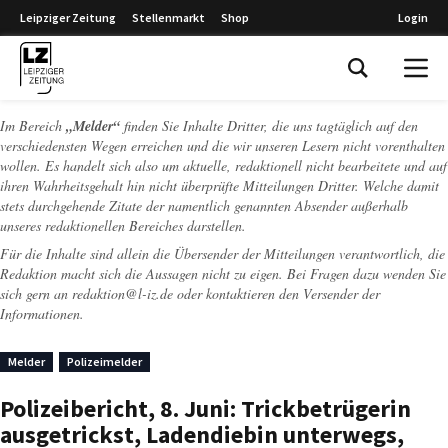
Leipziger Zeitung
Stellenmarkt
Shop
Login
Leipziger Zeitung
Im Bereich
„Melder“
finden Sie Inhalte Dritter, die uns tagtäglich auf den
verschiedensten Wegen erreichen und die wir unseren Lesern nicht vorenthalten
wollen. Es handelt sich also um aktuelle, redaktionell nicht bearbeitete und auf
ihren Wahrheitsgehalt hin nicht überprüfte Mitteilungen Dritter. Welche damit
stets durchgehende Zitate der namentlich genannten Absender außerhalb
unseres redaktionellen Bereiches darstellen.
Für die Inhalte sind allein die Übersender der Mitteilungen verantwortlich, die
Redaktion macht sich die Aussagen nicht zu eigen. Bei Fragen dazu wenden Sie
sich gern an
redaktion@l-iz.de
oder kontaktieren den Versender der
Informationen.
Melder
Polizeimelder
Polizeibericht, 8. Juni: Trickbetrügerin
ausgetrickst, Ladendiebin unterwegs,