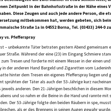
nen Zeitpunkt in der Bahnhofsstraße in der Nähe eines
aben. Diese Zeugen und auch jede andere Person, die et
ersetzung mitbekommen hat, werden gebeten, sich beim 
mmaische Straße 1a in 04552 Borna, Tel. (03433) 244-0 z
ay vs. Pfefferspray
rst – unbekannte Täter betraten gestern Abend gemeinsam 
uer Straße. Während der eine (23) im Eingang Schmiere stan
) zum Tresen und forderte mit einem Messer in der einen un
ay in der anderen Hand Bargeld und Zigaretten vom Ladeninha
hatte hinter dem Tresen ein eigenes Pfefferspray liegen und gr
 sprühten der Täter als auch der 53-Jährige kurz nacheinand
s jeweils anderen. Den 21-Jährigen beschlichen in diesem M
habens und so nahm er die Beine in die Hand und rannte mit
den. Der 53-Jährige folgte den beiden Räubern in spe, musst
 abrechen, als er des Brennens in seinen Augen gewahr wurde