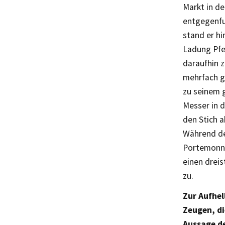
Markt in d
entgegenfu
stand er hi
Ladung Pfe
daraufhin 
mehrfach ge
zu seinem g
Messer in 
den Stich a
Während de
Portemonna
einen drei
zu.
Zur Aufhel
Zeugen, di
Aussage de