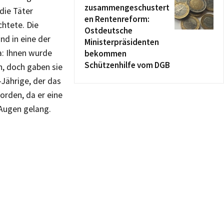
zusammengeschustert
die Täter
en Rentenreform:
chtete. Die
Ostdeutsche
nd in eine der
Ministerpräsidenten
a: Ihnen wurde
bekommen
Schützenhilfe vom DGB
n, doch gaben sie
-Jährige, der das
rden, da er eine
 Augen gelang.