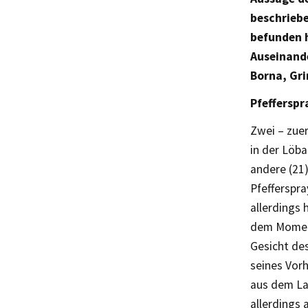
beschriebe
befunden h
Auseinand
Borna, Gri
Pfefferspr
Zwei – zue
in der Löba
andere (21
Pfefferspr
allerdings 
dem Moment
Gesicht de
seines Vor
aus dem La
allerdings