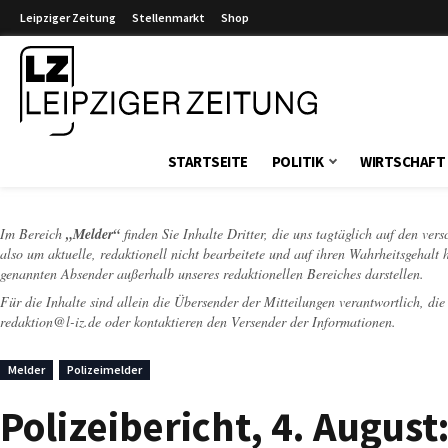
Leipziger Zeitung
Stellenmarkt
Shop
Leipziger Zeitung
STARTSEITE
POLITIK
WIRTSCHAFT
Im Bereich
„Melder“
finden Sie Inhalte Dritter, die uns tagtäglich auf den ver
also um aktuelle, redaktionell nicht bearbeitete und auf ihren Wahrheitsgehalt 
genannten Absender außerhalb unseres redaktionellen Bereiches darstellen.
Für die Inhalte sind allein die Übersender der Mitteilungen verantwortlich, di
redaktion@l-iz.de
oder kontaktieren den Versender der Informationen.
Melder
Polizeimelder
Polizeibericht, 4. Augus