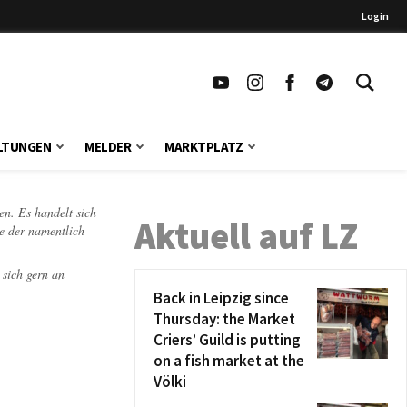
Login
LTUNGEN
MELDER
MARKTPLATZ
en. Es handelt sich
Aktuell auf LZ
te der namentlich
 sich gern an
Back in Leipzig since
Thursday: the Market
Criers’ Guild is putting
on a fish market at the
Völki