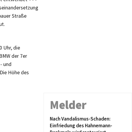
useinandersetzung
bauer Straße
ut.
0 Uhr, die
 BMW der 7er
o- und
 Die Höhe des
Melder
Nach Vandalismus-Schaden:
Einfriedung des Hahnemann-