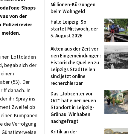
Millionen-Kürzungen
 Vodafone-Shops
beim Wohngeld
was von der
Hallo Leipzig: So
Polizeirevier
startet Mittwoch, der
u melden.
5. August 2026
Akten aus der Zeit vor
den Eingemeindungen:
einen Lottoladen
Historische Quellen zu
d, begab sich der
Leipzigs Stadtteilen
d einem
sind jetzt online
ber (53). Der
recherchierbar
iff danach. In
Das „Jobcenter vor
er ihr Spray ins
Ort“ hat einen neuen
oment Zweifel ob
Standort in Leipzig-
Grünau. Wir haben
 seinen Kumpanen
nachgefragt
e die Verfolgung
Kritik an der
. Günstigerweise