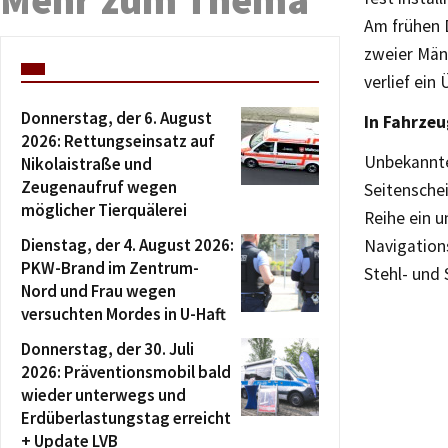
Am frühen 
zweier Män
verlief ein
Donnerstag, der 6. August
In Fahrze
2026: Rettungseinsatz auf
Unbekannter
Nikolaistraße und
Zeugenaufruf wegen
Seitensche
möglicher Tierquälerei
Reihe ein u
Dienstag, der 4. August 2026:
Navigation
PKW-Brand im Zentrum-
Stehl- und
Nord und Frau wegen
versuchten Mordes in U-Haft
Donnerstag, der 30. Juli
2026: Präventionsmobil bald
wieder unterwegs und
Erdüberlastungstag erreicht
+ Update LVB