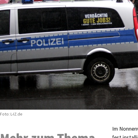
Foto: L-IZ.de
Im Nonnenw
Mehr zum Thema
fest insta