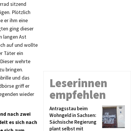
rrad sitzend
gen. Plötzlich
e er ihm eine
ten ging dieser
m langen Ast
ich auf und wollte
r Täter ein
 Dieser wehrte
zu bringen.
brille und das
Leserinnen
örse griff er
empfehlen
iegenden wieder
Antragsstau beim
end nach zwei
Wohngeld in Sachsen:
Sächsische Regierung
elt es sich nach
plant selbst mit
ie sich zum