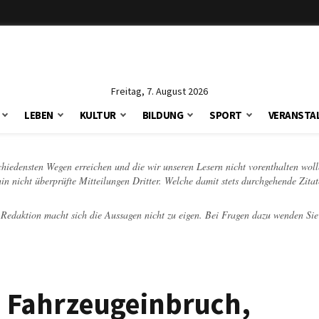
Freitag, 7. August 2026
LEBEN
KULTUR
BILDUNG
SPORT
VERANSTA
schiedensten Wegen erreichen und die wir unseren Lesern nicht vorenthalten woll
hin nicht überprüfte Mitteilungen Dritter. Welche damit stets durchgehende Zita
e Redaktion macht sich die Aussagen nicht zu eigen. Bei Fragen dazu wenden Sie
t: Fahrzeugeinbruch,