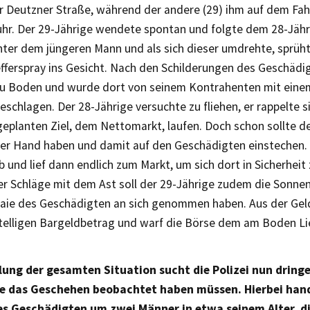
er Deutzner Straße, während der andere (29) ihm auf dem Fah
hr. Der 29-Jährige wendete spontan und folgte dem 28-Jähri
nter dem jüngeren Mann und als sich dieser umdrehte, sprüht
fferspray ins Gesicht. Nach den Schilderungen des Geschädig
zu Boden und wurde dort von seinem Kontrahenten mit eine
schlagen. Der 28-Jährige versuchte zu fliehen, er rappelte s
eplanten Ziel, dem Nettomarkt, laufen. Doch schon sollte de
der Hand haben und damit auf den Geschädigten einstechen.
b und lief dann endlich zum Markt, um sich dort in Sicherheit 
r Schläge mit dem Ast soll der 29-Jährige zudem die Sonnen
ie des Geschädigten an sich genommen haben. Aus der Geldb
stelligen Bargeldbetrag und warf die Börse dem am Boden L
lung der gesamten Situation sucht die Polizei nun dring
e das Geschehen beobachtet haben müssen. Hierbei hand
s Geschädigten um zwei Männer in etwa seinem Alter, d