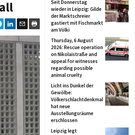
Seit Donnerstag
all
wieder in Leipzig: Gilde
der Marktschreier
gastiert mit Fischmarkt
am Völki
Thursday, 6 August
2026: Rescue operation
on Nikolaistraße and
appeal for witnesses
regarding possible
animal cruelty
Licht ins Dunkel der
Gewölbe:
Völkerschlachtdenkmal
hat neue
Ausstellungsräume
erschlossen
Leipzig legt