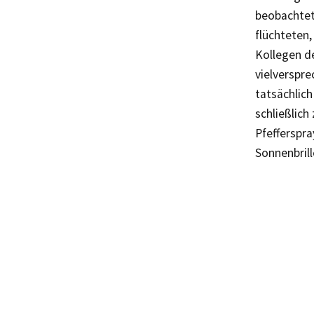
beobachtet
flüchteten,
Kollegen de
vielverspr
tatsächlich
schließlich
Pfefferspr
Sonnenbrill