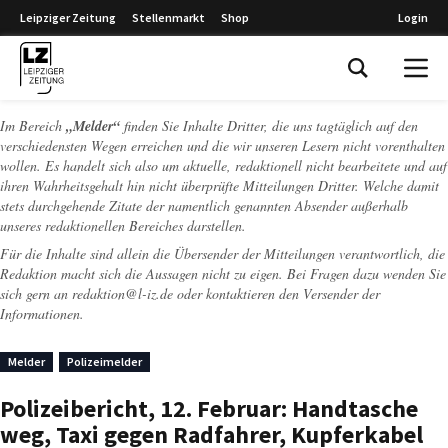
Leipziger Zeitung
Stellenmarkt
Shop
Login
Leipziger Zeitung
Im Bereich
„Melder“
finden Sie Inhalte Dritter, die uns tagtäglich auf den
verschiedensten Wegen erreichen und die wir unseren Lesern nicht vorenthalten
wollen. Es handelt sich also um aktuelle, redaktionell nicht bearbeitete und auf
ihren Wahrheitsgehalt hin nicht überprüfte Mitteilungen Dritter. Welche damit
stets durchgehende Zitate der namentlich genannten Absender außerhalb
unseres redaktionellen Bereiches darstellen.
Für die Inhalte sind allein die Übersender der Mitteilungen verantwortlich, die
Redaktion macht sich die Aussagen nicht zu eigen. Bei Fragen dazu wenden Sie
sich gern an
redaktion@l-iz.de
oder kontaktieren den Versender der
Informationen.
Melder
Polizeimelder
Polizeibericht, 12. Februar: Handtasche
weg, Taxi gegen Radfahrer, Kupferkabel