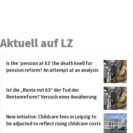
Aktuell auf LZ
Is the ‘pension at 63’ the death knell for
pension reform? An attempt at an analysis
Ist die „Rente mit 63“ der Tod der
Rentenreform? Versuch einer Annäherung
New initiative: Childcare fees in Leipzig to
be adjusted to reflect rising childcare costs