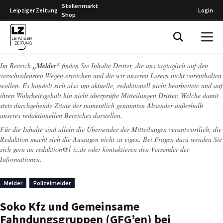
Stellenmarkt
Leipziger Zeitung
Login
Shop
Leipziger Zeitung
Im Bereich
„Melder“
finden Sie Inhalte Dritter, die uns tagtäglich auf den
verschiedensten Wegen erreichen und die wir unseren Lesern nicht vorenthalten
wollen. Es handelt sich also um aktuelle, redaktionell nicht bearbeitete und auf
ihren Wahrheitsgehalt hin nicht überprüfte Mitteilungen Dritter. Welche damit
stets durchgehende Zitate der namentlich genannten Absender außerhalb
unseres redaktionellen Bereiches darstellen.
Für die Inhalte sind allein die Übersender der Mitteilungen verantwortlich, die
Redaktion macht sich die Aussagen nicht zu eigen. Bei Fragen dazu wenden Sie
sich gern an
redaktion@l-iz.de
oder kontaktieren den Versender der
Informationen.
Melder
Polizeimelder
Soko Kfz und Gemeinsame
Fahndungsgruppen (GFG’en) bei