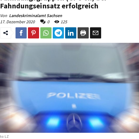
Fahndungseinsatz erfolgreich
Von
Landeskriminalamt Sachsen
17. Dezember 2020
0
125
to: LZ