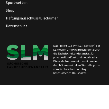
Sportwetten
Shop
Haftungsausschluss/Disclaimer
Datenschutz
Das Projekt „LZ TV“ (LZ Television) der
LZ Medien GmbH wird gefördert durch
die Sächsische Landesanstalt für
privaten Rundfunk und neue Medien.
Diese Maßnahme wird mitfinanziert
durch Steuermittel auf Grundlage des
vom Sächsischen Landtag
beschlossenen Haushaltes.