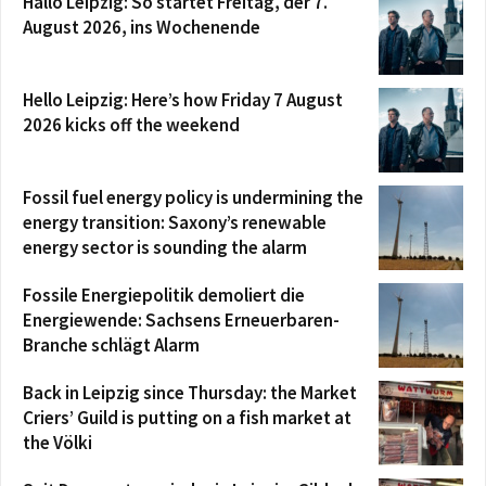
Hallo Leipzig: So startet Freitag, der 7.
August 2026, ins Wochenende
Hello Leipzig: Here’s how Friday 7 August
2026 kicks off the weekend
Fossil fuel energy policy is undermining the
energy transition: Saxony’s renewable
energy sector is sounding the alarm
Fossile Energiepolitik demoliert die
Energiewende: Sachsens Erneuerbaren-
Branche schlägt Alarm
Back in Leipzig since Thursday: the Market
Criers’ Guild is putting on a fish market at
the Völki