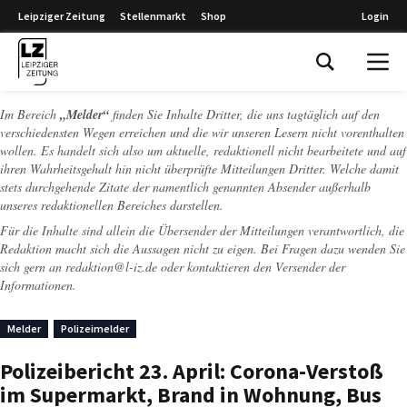
Leipziger Zeitung
Stellenmarkt
Shop
Login
Leipziger Zeitung
Im Bereich
„Melder“
finden Sie Inhalte Dritter, die uns tagtäglich auf den
verschiedensten Wegen erreichen und die wir unseren Lesern nicht vorenthalten
wollen. Es handelt sich also um aktuelle, redaktionell nicht bearbeitete und auf
ihren Wahrheitsgehalt hin nicht überprüfte Mitteilungen Dritter. Welche damit
stets durchgehende Zitate der namentlich genannten Absender außerhalb
unseres redaktionellen Bereiches darstellen.
Für die Inhalte sind allein die Übersender der Mitteilungen verantwortlich, die
Redaktion macht sich die Aussagen nicht zu eigen. Bei Fragen dazu wenden Sie
sich gern an
redaktion@l-iz.de
oder kontaktieren den Versender der
Informationen.
Melder
Polizeimelder
Polizeibericht 23. April: Corona-Verstoß
im Supermarkt, Brand in Wohnung, Bus