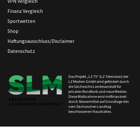
VPN Vergleich
Finanz Vergleich
Sportwetten
Shop
Haftungsausschluss/Disclaimer
Datenschutz
Das Projekt „LZ TV“ (LZ Television) der
LZ Medien GmbH wird gefördert durch
die Sächsische Landesanstalt für
privaten Rundfunk und neue Medien.
Diese Maßnahme wird mitfinanziert
durch Steuermittel auf Grundlage des
vom Sächsischen Landtag
beschlossenen Haushaltes.