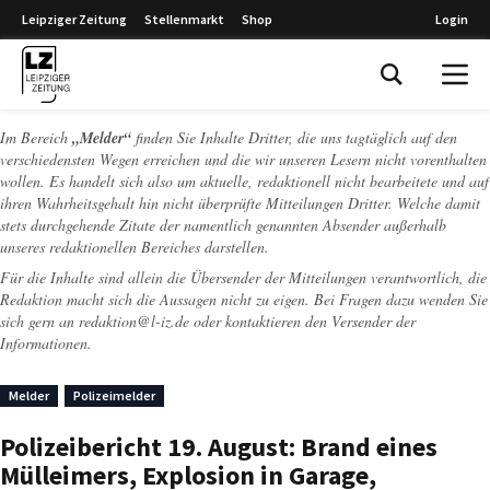
Leipziger Zeitung
Stellenmarkt
Shop
Login
Leipziger Zeitung
Im Bereich
„Melder“
finden Sie Inhalte Dritter, die uns tagtäglich auf den
verschiedensten Wegen erreichen und die wir unseren Lesern nicht vorenthalten
wollen. Es handelt sich also um aktuelle, redaktionell nicht bearbeitete und auf
ihren Wahrheitsgehalt hin nicht überprüfte Mitteilungen Dritter. Welche damit
stets durchgehende Zitate der namentlich genannten Absender außerhalb
unseres redaktionellen Bereiches darstellen.
Für die Inhalte sind allein die Übersender der Mitteilungen verantwortlich, die
Redaktion macht sich die Aussagen nicht zu eigen. Bei Fragen dazu wenden Sie
sich gern an
redaktion@l-iz.de
oder kontaktieren den Versender der
Informationen.
Melder
Polizeimelder
Polizeibericht 19. August: Brand eines
Mülleimers, Explosion in Garage,