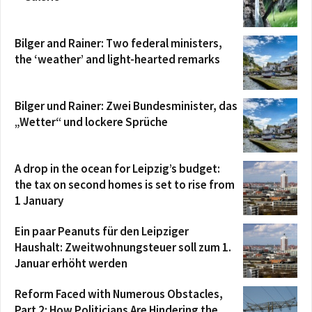
Bilger and Rainer: Two federal ministers,
the ‘weather’ and light-hearted remarks
Bilger und Rainer: Zwei Bundesminister, das
„Wetter“ und lockere Sprüche
A drop in the ocean for Leipzig’s budget:
the tax on second homes is set to rise from
1 January
Ein paar Peanuts für den Leipziger
Haushalt: Zweitwohnungsteuer soll zum 1.
Januar erhöht werden
Reform Faced with Numerous Obstacles,
Part 2: How Politicians Are Hindering the