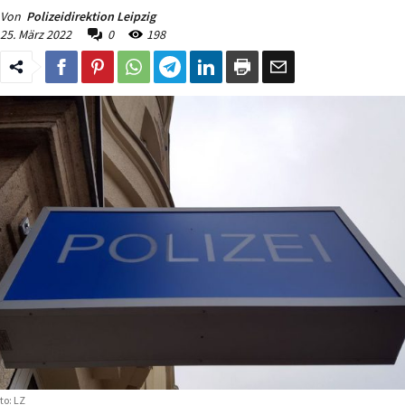
Von
Polizeidirektion Leipzig
25. März 2022
0
198
to: LZ