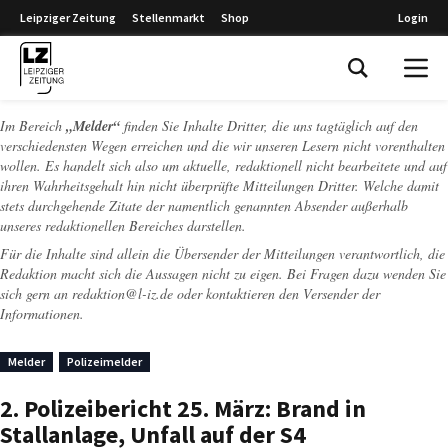
Leipziger Zeitung
Stellenmarkt
Shop
Login
Leipziger Zeitung
Im Bereich
„Melder“
finden Sie Inhalte Dritter, die uns tagtäglich auf den
verschiedensten Wegen erreichen und die wir unseren Lesern nicht vorenthalten
wollen. Es handelt sich also um aktuelle, redaktionell nicht bearbeitete und auf
ihren Wahrheitsgehalt hin nicht überprüfte Mitteilungen Dritter. Welche damit
stets durchgehende Zitate der namentlich genannten Absender außerhalb
unseres redaktionellen Bereiches darstellen.
Für die Inhalte sind allein die Übersender der Mitteilungen verantwortlich, die
Redaktion macht sich die Aussagen nicht zu eigen. Bei Fragen dazu wenden Sie
sich gern an
redaktion@l-iz.de
oder kontaktieren den Versender der
Informationen.
Melder
Polizeimelder
2. Polizeibericht 25. März: Brand in
Stallanlage, Unfall auf der S4