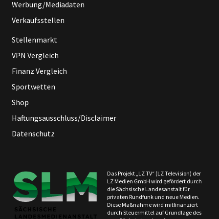
Werbung/Mediadaten
Verkaufsstellen
Stellenmarkt
VPN Vergleich
Finanz Vergleich
Sportwetten
Shop
Haftungsausschluss/Disclaimer
Datenschutz
Das Projekt „LZ TV“ (LZ Television) der
LZ Medien GmbH wird gefördert durch
die Sächsische Landesanstalt für
privaten Rundfunk und neue Medien.
Diese Maßnahme wird mitfinanziert
durch Steuermittel auf Grundlage des