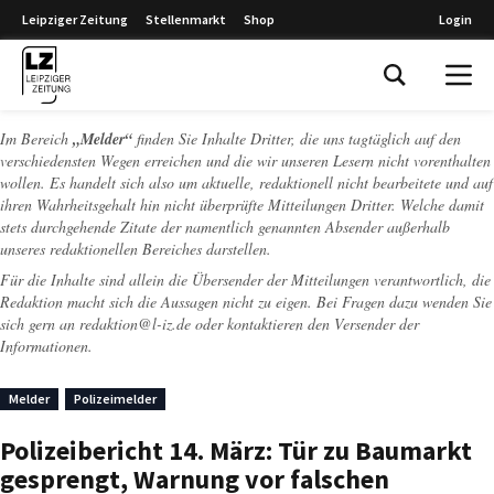
Leipziger Zeitung
Stellenmarkt
Shop
Login
Leipziger Zeitung
Im Bereich
„Melder“
finden Sie Inhalte Dritter, die uns tagtäglich auf den
verschiedensten Wegen erreichen und die wir unseren Lesern nicht vorenthalten
wollen. Es handelt sich also um aktuelle, redaktionell nicht bearbeitete und auf
ihren Wahrheitsgehalt hin nicht überprüfte Mitteilungen Dritter. Welche damit
stets durchgehende Zitate der namentlich genannten Absender außerhalb
unseres redaktionellen Bereiches darstellen.
Für die Inhalte sind allein die Übersender der Mitteilungen verantwortlich, die
Redaktion macht sich die Aussagen nicht zu eigen. Bei Fragen dazu wenden Sie
sich gern an
redaktion@l-iz.de
oder kontaktieren den Versender der
Informationen.
Melder
Polizeimelder
Polizeibericht 14. März: Tür zu Baumarkt
gesprengt, Warnung vor falschen