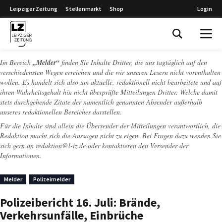
Leipziger Zeitung
Stellenmarkt
Shop
Login
Leipziger Zeitung
Im Bereich
„Melder“
finden Sie Inhalte Dritter, die uns tagtäglich auf den
verschiedensten Wegen erreichen und die wir unseren Lesern nicht vorenthalten
wollen. Es handelt sich also um aktuelle, redaktionell nicht bearbeitete und auf
ihren Wahrheitsgehalt hin nicht überprüfte Mitteilungen Dritter. Welche damit
stets durchgehende Zitate der namentlich genannten Absender außerhalb
unseres redaktionellen Bereiches darstellen.
Für die Inhalte sind allein die Übersender der Mitteilungen verantwortlich, die
Redaktion macht sich die Aussagen nicht zu eigen. Bei Fragen dazu wenden Sie
sich gern an
redaktion@l-iz.de
oder kontaktieren den Versender der
Informationen.
Melder
Polizeimelder
Polizeibericht 16. Juli: Brände,
Verkehrsunfälle, Einbrüche