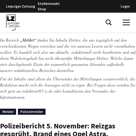
Stellenmarkt
Leipziger Zeitung
Login
Shop
Leipziger Zeitung
Im Bereich
„Melder“
finden Sie Inhalte Dritter, die uns tagtäglich auf den
verschiedensten Wegen erreichen und die wir unseren Lesern nicht vorenthalten
wollen. Es handelt sich also um aktuelle, redaktionell nicht bearbeitete und auf
ihren Wahrheitsgehalt hin nicht überprüfte Mitteilungen Dritter. Welche damit
stets durchgehende Zitate der namentlich genannten Absender außerhalb
unseres redaktionellen Bereiches darstellen.
Für die Inhalte sind allein die Übersender der Mitteilungen verantwortlich, die
Redaktion macht sich die Aussagen nicht zu eigen. Bei Fragen dazu wenden Sie
sich gern an
redaktion@l-iz.de
oder kontaktieren den Versender der
Informationen.
Melder
Polizeimelder
Polizeibericht 5. November: Reizgas
gesprüht, Brand eines Opel Astra,