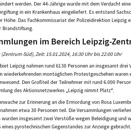
hindert werden. Der 44-Jährige wurde mit dem Verdacht eine
giftung in ein Krankenhaus eingeliefert. Es entstand Sachsc
r Höhe. Das Fachkommissariat der Polizeidirektion Leipzig 
r Brandstiftung.
mmlungen im Bereich Leipzig-Zen
g (Zentrum-Süd), Zeit: 15.01.2024, 16:30 Uhr bis 22:00 Uhr
biet Leipzig nahmen rund 6130 Personen an insgesamt dre
dem wiederkehrenden montäglichen Protestgeschehen waren 
nwesend. Den Großteil der Teilnehmer mit rund 6.000 Perso
mlung des Aktionsnetzwerkes „Leipzig nimmt Platz“.
hnwache zur Erinnerung an die Ermordung von Rosa Luxembu
 nahmen etwa 30 Personen teil. Die Versammlungen verliefen
 Es wurden insgesamt zwei Verstöße wegen Beleidigung und 
 eines pyrotechnischen Gegenstandes zur Anzeige gebracht