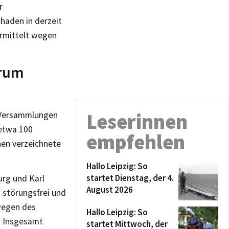
r
haden in derzeit
ermittelt wegen
trum
Leserinnen
i Versammlungen
etwa 100
empfehlen
nen verzeichnete
Hallo Leipzig: So
startet Dienstag, der 4.
rg und Karl
August 2026
 störungsfrei und
wegen des
Hallo Leipzig: So
. Insgesamt
startet Mittwoch, der