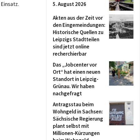
 Einsatz.
5. August 2026
Akten aus der Zeit vor
den Eingemeindungen:
Historische Quellen zu
Leipzigs Stadtteilen
sind jetzt online
recherchierbar
Das „Jobcenter vor
Ort“ hat einen neuen
Standort in Leipzig-
Grünau. Wir haben
nachgefragt
Antragsstau beim
Wohngeld in Sachsen:
Sächsische Regierung
plant selbst mit
Millionen-Kürzungen