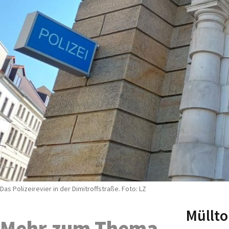
Das Polizeirevier in der Dimitroffstraße. Foto: LZ
Müllto
Mehr zum Thema