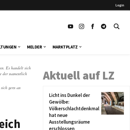
Login
LTUNGEN
MELDER
MARKTPLATZ
en. Es handelt sich
Aktuell auf LZ
te der namentlich
 sich gern an
Licht ins Dunkel der
Gewölbe:
Völkerschlachtdenkmal
hat neue
eich
Ausstellungsräume
erschlossen