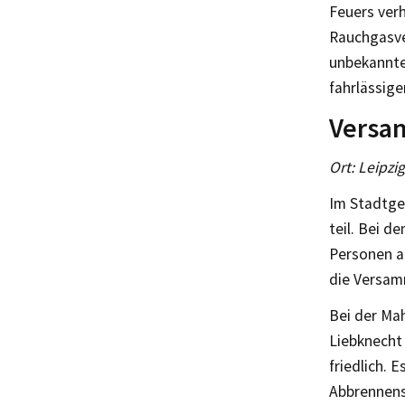
Feuers ver
Rauchgasver
unbekannte
fahrlässige
Versa
Ort: Leipzi
Im Stadtge
teil. Bei 
Personen a
die Versam
Bei der Ma
Liebknecht
friedlich.
Abbrennens