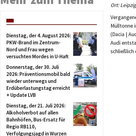
Ort: Leipzi
Vergangene
Mülltonne 
(Dacia | Au
Dienstag, der 4. August 2026:
PKW-Brand im Zentrum-
Audi entst
Nord und Frau wegen
schließlich
versuchten Mordes in U-Haft
Donnerstag, der 30. Juli
2026: Präventionsmobil bald
wieder unterwegs und
Erdüberlastungstag erreicht
+ Update LVB
Dienstag, der 21. Juli 2026:
Alkoholverbot auf allen
Bahnhöfen, Bus-Ersatz für
Regio RB110,
Verfolgungsjagd in Wurzen