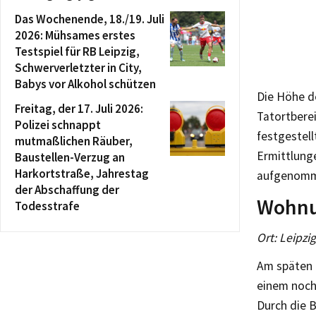
Das Wochenende, 18./19. Juli
2026: Mühsames erstes
Testspiel für RB Leipzig,
Schwerverletzter in City,
Babys vor Alkohol schützen
Die Höhe d
Freitag, der 17. Juli 2026:
Tatortbere
Polizei schnappt
festgestell
mutmaßlichen Räuber,
Ermittlung
Baustellen-Verzug an
Harkortstraße, Jahrestag
aufgenomm
der Abschaffung der
Wohnu
Todesstrafe
Ort: Leipzi
Am späten 
einem noch
Durch die 