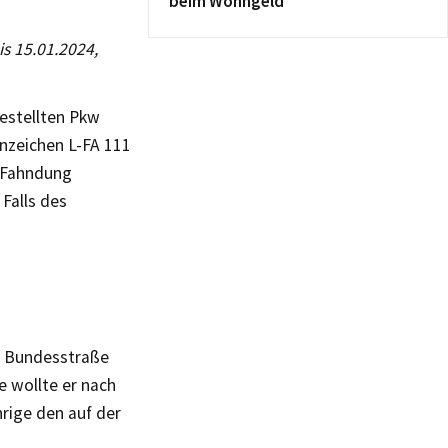
beim Wohngeld
is 15.01.2024,
estellten Pkw
nzeichen L-FA 111
r Fahndung
Falls des
r Bundesstraße
e wollte er nach
hrige den auf der