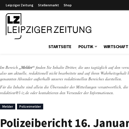
Leipziger Zeitung
Stellenmarkt
Shop
Leipziger Zeitung
STARTSEITE
POLITIK
WIRTSCHAFT
Im Bereich
„Melder“
finden Sie Inhalte Dritter, die uns tagtäglich auf den ver
also um aktuelle, redaktionell nicht bearbeitete und auf ihren Wahrheitsgehalt 
genannten Absender außerhalb unseres redaktionellen Bereiches darstellen.
Für die Inhalte sind allein die Übersender der Mitteilungen verantwortlich, di
redaktion@l-iz.de
oder kontaktieren den Versender der Informationen.
Melder
Polizeimelder
Polizeibericht 16. Janu