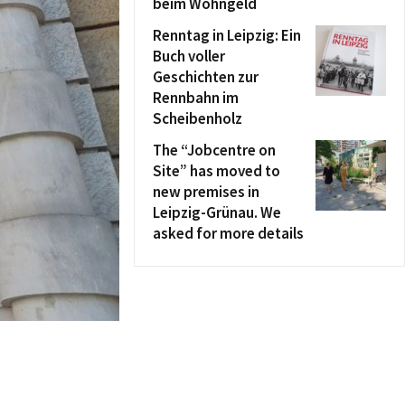
beim Wohngeld
Renntag in Leipzig: Ein
Buch voller
Geschichten zur
Rennbahn im
Scheibenholz
The “Jobcentre on
Site” has moved to
new premises in
Leipzig-Grünau. We
asked for more details