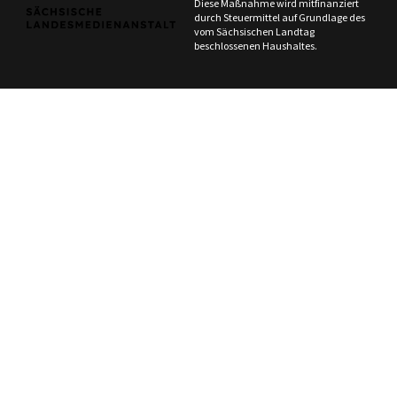
Diese Maßnahme wird mitfinanziert
durch Steuermittel auf Grundlage des
vom Sächsischen Landtag
beschlossenen Haushaltes.