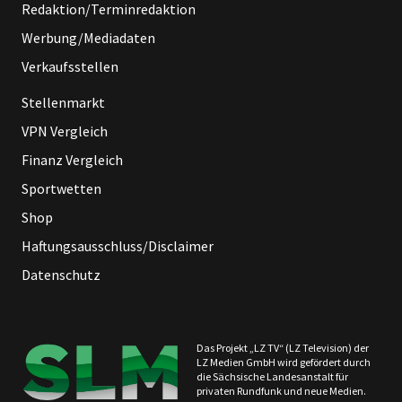
Redaktion/Terminredaktion
Werbung/Mediadaten
Verkaufsstellen
Stellenmarkt
VPN Vergleich
Finanz Vergleich
Sportwetten
Shop
Haftungsausschluss/Disclaimer
Datenschutz
Das Projekt „LZ TV“ (LZ Television) der
LZ Medien GmbH wird gefördert durch
die Sächsische Landesanstalt für
privaten Rundfunk und neue Medien.