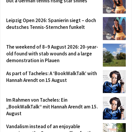
but a German tennis rising star shines
Leipzig Open 2026: Spanierin siegt – doch
deutsches Tennis-Sternchen funkelt
The weekend of 8–9 August 2026: 20-year-
old found with stab wounds and a large
demonstration in Plauen
As part of Tacheles: A ‘BookWalkTalk’ with
Hannah Arendt on 15 August
Im Rahmen von Tacheles: Ein
„BookWalkTalk“ mit Hannah Arendt am 15.
August
Vandalism instead of an enjoyable