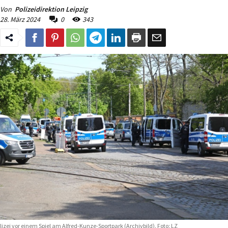
Von
Polizeidirektion Leipzig
28. März 2024
0
343
lizei vor einem Spiel am Alfred-Kunze-Sportpark (Archivbild). Foto: LZ