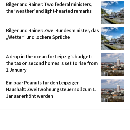
Bilger and Rainer: Two federal ministers,
the ‘weather’ and light-hearted remarks
Bilger und Rainer: Zwei Bundesminister, das
„Wetter“ und lockere Sprüche
A drop in the ocean for Leipzig’s budget:
the tax on second homes is set to rise from
1 January
Ein paar Peanuts für den Leipziger
Haushalt: Zweitwohnungsteuer soll zum 1.
Januar erhöht werden