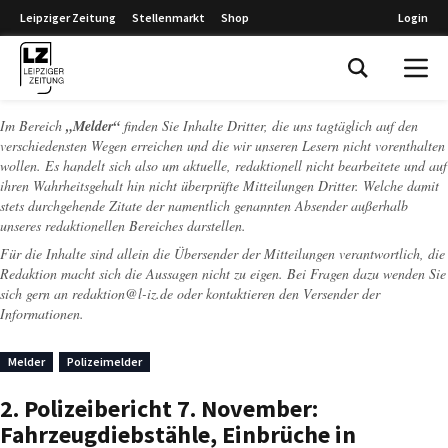
Leipziger Zeitung
Stellenmarkt
Shop
Login
Leipziger Zeitung
Im Bereich
„Melder“
finden Sie Inhalte Dritter, die uns tagtäglich auf den
verschiedensten Wegen erreichen und die wir unseren Lesern nicht vorenthalten
wollen. Es handelt sich also um aktuelle, redaktionell nicht bearbeitete und auf
ihren Wahrheitsgehalt hin nicht überprüfte Mitteilungen Dritter. Welche damit
stets durchgehende Zitate der namentlich genannten Absender außerhalb
unseres redaktionellen Bereiches darstellen.
Für die Inhalte sind allein die Übersender der Mitteilungen verantwortlich, die
Redaktion macht sich die Aussagen nicht zu eigen. Bei Fragen dazu wenden Sie
sich gern an
redaktion@l-iz.de
oder kontaktieren den Versender der
Informationen.
Melder
Polizeimelder
2. Polizeibericht 7. November:
Fahrzeugdiebstähle, Einbrüche in