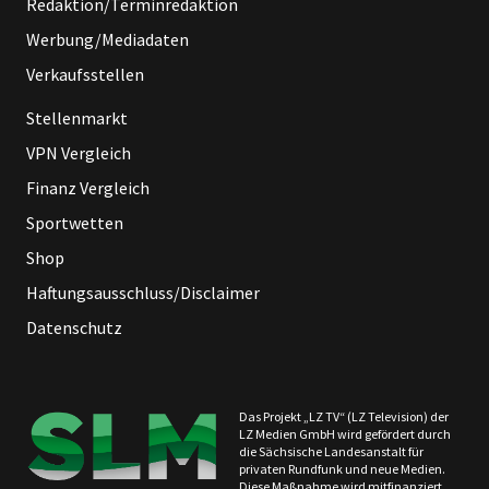
Redaktion/Terminredaktion
Werbung/Mediadaten
Verkaufsstellen
Stellenmarkt
VPN Vergleich
Finanz Vergleich
Sportwetten
Shop
Haftungsausschluss/Disclaimer
Datenschutz
Das Projekt „LZ TV“ (LZ Television) der
LZ Medien GmbH wird gefördert durch
die Sächsische Landesanstalt für
privaten Rundfunk und neue Medien.
Diese Maßnahme wird mitfinanziert