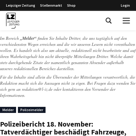
Leipziger Zeitung
Stellenmarkt
Shop
Login
Leipziger Zeitung
Im Bereich
„Melder“
finden Sie Inhalte Dritter, die uns tagtäglich auf den
verschiedensten Wegen erreichen und die wir unseren Lesern nicht vorenthalten
wollen. Es handelt sich also um aktuelle, redaktionell nicht bearbeitete und auf
ihren Wahrheitsgehalt hin nicht überprüfte Mitteilungen Dritter. Welche damit
stets durchgehende Zitate der namentlich genannten Absender außerhalb
unseres redaktionellen Bereiches darstellen.
Für die Inhalte sind allein die Übersender der Mitteilungen verantwortlich, die
Redaktion macht sich die Aussagen nicht zu eigen. Bei Fragen dazu wenden Sie
sich gern an
redaktion@l-iz.de
oder kontaktieren den Versender der
Informationen.
Melder
Polizeimelder
Polizeibericht 18. November:
Tatverdächtiger beschädigt Fahrzeuge,