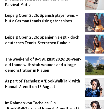
Parzival-Motiv
Leipzig Open 2026: Spanish player wins –
but a German tennis rising star shines
Leipzig Open 2026: Spanierin siegt – doch
deutsches Tennis-Sternchen funkelt
The weekend of 8–9 August 2026: 20-year-
old found with stab wounds and a large
demonstration in Plauen
As part of Tacheles: A ‘BookWalkTalk’ with
Hannah Arendt on 15 August
Im Rahmen von Tacheles: Ein
„BookWalkTalk“ mit Hannah Arendt am 15.