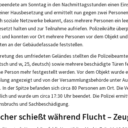
i beendete am Sonntag in den Nachmittagsstunden einen Ei
einer Hausbesetzung und ermittelt nun gegen zwei Personen
h soziale Netzwerke bekannt, dass mehrere Personen ein le
etzt halten und zur Teilnahme aufriefen. Polizeikräfte über
t und konnten vor Ort mehrere Personen vor dem Objekt und 
ten an der Gebäudefassade feststellen.
tretung des umfriedeten Geländes stellten die Polizeibeamt
utsch und w, 25, deutsch) sowie mehrere beschädigte Türen 
ne Person mehr festgestellt werden. Vor dem Objekt wurde e
lung angezeigt und von der Versammlungsbehörde unter Au
. In der Spitze befanden sich circa 80 Personen am Ort. Die
edlich und wurde um circa 17:30 Uhr beendet. Die Polizei ermi
nsbruchs und Sachbeschädigung.
cher schießt während Flucht – Ze