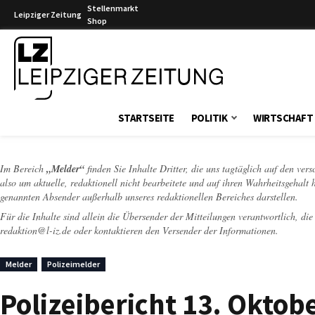
Stellenmarkt
Leipziger Zeitung
Shop
Leipziger Zeitung
STARTSEITE
POLITIK
WIRTSCHAFT
Im Bereich
„Melder“
finden Sie Inhalte Dritter, die uns tagtäglich auf den ver
also um aktuelle, redaktionell nicht bearbeitete und auf ihren Wahrheitsgehalt 
genannten Absender außerhalb unseres redaktionellen Bereiches darstellen.
Für die Inhalte sind allein die Übersender der Mitteilungen verantwortlich, di
redaktion@l-iz.de
oder kontaktieren den Versender der Informationen.
Melder
Polizeimelder
Polizeibericht 13. Oktobe