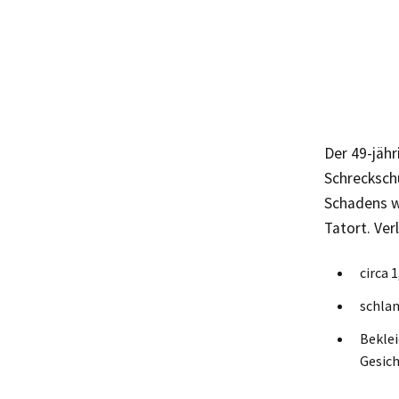
Der 49-jähr
Schrecksch
Schadens wu
Tatort. Ver
circa 
schlan
Beklei
Gesic