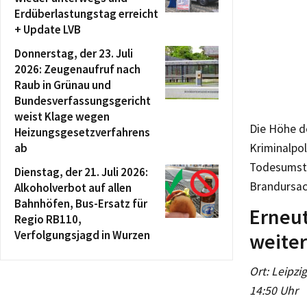
Erdüberlastungstag erreicht
+ Update LVB
Donnerstag, der 23. Juli
2026: Zeugenaufruf nach
Raub in Grünau und
Bundesverfassungsgericht
weist Klage wegen
Die Höhe d
Heizungsgesetzverfahrens
ab
Kriminalpol
Todesumstä
Dienstag, der 21. Juli 2026:
Brandursac
Alkoholverbot auf allen
Bahnhöfen, Bus-Ersatz für
Erneut
Regio RB110,
Verfolgungsjagd in Wurzen
weite
Ort: Leipzi
14:50 Uhr