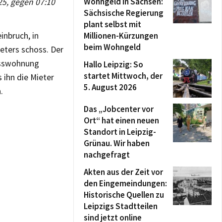
Wohngeld in Sachsen:
25, gegen 07:10
Sächsische Regierung
plant selbst mit
nbruch, in
Millionen-Kürzungen
beim Wohngeld
eters schoss. Der
osswohnung
Hallo Leipzig: So
startet Mittwoch, der
 ihn die Mieter
5. August 2026
.
Das „Jobcenter vor
Ort“ hat einen neuen
Standort in Leipzig-
Grünau. Wir haben
nachgefragt
Akten aus der Zeit vor
den Eingemeindungen:
Historische Quellen zu
Leipzigs Stadtteilen
sind jetzt online