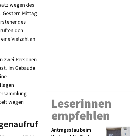
nsatz wegen des
. Gestern Mittag
erstehendes
prüften den
eine Vielzahl an
en zwei Personen
fest. Im Gebäude
ine
flagen
 Versammlung
Leserinnen
ttelt wegen
empfehlen
ugenaufruf
Antragsstau beim