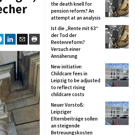
the death knell for
echer
pension reform? An
attempt at an analysis
Ist die „Rente mit 63“
der Tod der
Rentenreform?
Versuch einer
Annäherung
New initiative:
Childcare fees in
Leipzig to be adjusted
to reflect rising
childcare costs
Neuer Vorstoß:
Leipziger
Elternbeiträge sollen
an steigende
Betreuungskosten