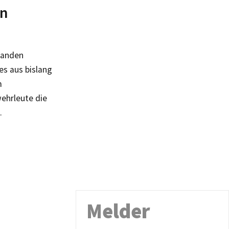
en
fanden
es aus bislang
m
ehrleute die
.
Melder