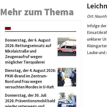
Leich
Mehr zum Thema
Ort: Naunho
Infolge de
Einsatzkrä
unklarer U
Donnerstag, der 6. August
2026: Rettungseinsatz auf
Kleingarte
Nikolaistraße und
Laube und s
Zeugenaufruf wegen
möglicher Tierquälerei
Dienstag, der 4. August 2026:
PKW-Brand im Zentrum-
Nord und Frau wegen
versuchten Mordes in U-Haft
Donnerstag, der 30. Juli
2026: Präventionsmobil bald
wieder unterwegs und