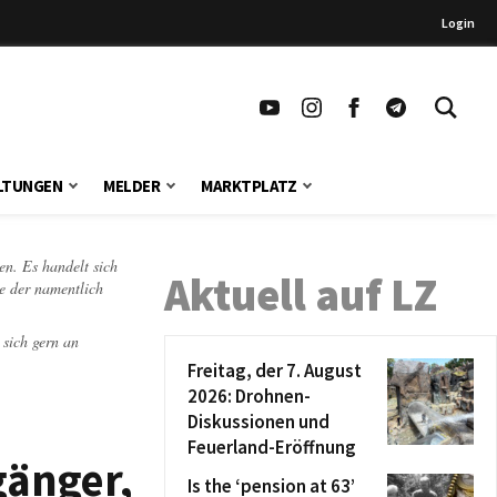
Login
LTUNGEN
MELDER
MARKTPLATZ
en. Es handelt sich
Aktuell auf LZ
te der namentlich
 sich gern an
Freitag, der 7. August
2026: Drohnen-
Diskussionen und
Feuerland-Eröffnung
gänger,
Is the ‘pension at 63’