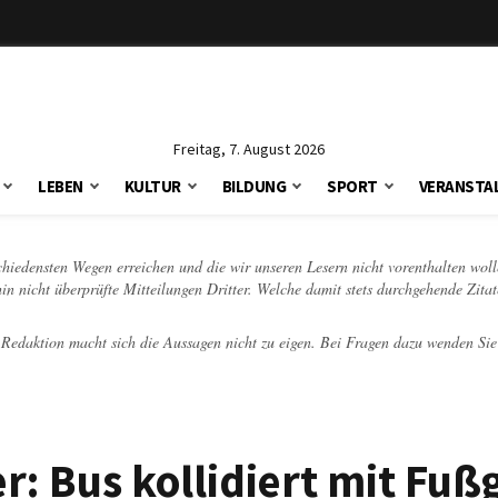
Freitag, 7. August 2026
LEBEN
KULTUR
BILDUNG
SPORT
VERANSTA
schiedensten Wegen erreichen und die wir unseren Lesern nicht vorenthalten woll
hin nicht überprüfte Mitteilungen Dritter. Welche damit stets durchgehende Zita
e Redaktion macht sich die Aussagen nicht zu eigen. Bei Fragen dazu wenden Sie
r: Bus kollidiert mit Fuß