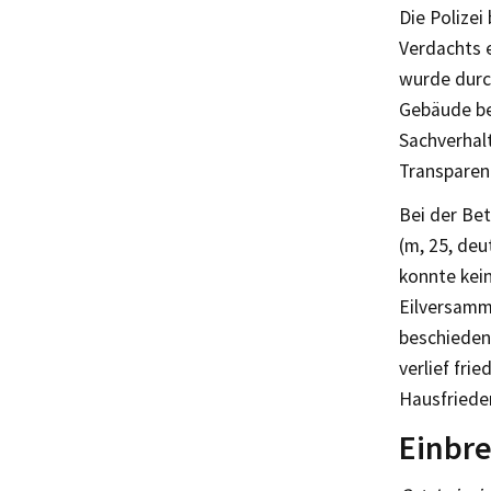
Die Polize
Verdachts 
wurde durc
Gebäude bes
Sachverhal
Transparen
Bei der Be
(m, 25, de
konnte kei
Eilversamm
beschieden
verlief fri
Hausfriede
Einbre