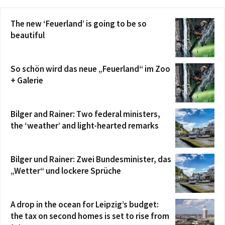
The new ‘Feuerland’ is going to be so
beautiful
So schön wird das neue „Feuerland“ im Zoo
+ Galerie
Bilger and Rainer: Two federal ministers,
the ‘weather’ and light-hearted remarks
Bilger und Rainer: Zwei Bundesminister, das
„Wetter“ und lockere Sprüche
A drop in the ocean for Leipzig’s budget:
the tax on second homes is set to rise from