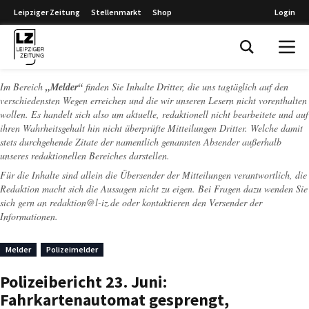
Leipziger Zeitung
Stellenmarkt
Shop
Login
Leipziger Zeitung
Im Bereich
„Melder“
finden Sie Inhalte Dritter, die uns tagtäglich auf den
verschiedensten Wegen erreichen und die wir unseren Lesern nicht vorenthalten
wollen. Es handelt sich also um aktuelle, redaktionell nicht bearbeitete und auf
ihren Wahrheitsgehalt hin nicht überprüfte Mitteilungen Dritter. Welche damit
stets durchgehende Zitate der namentlich genannten Absender außerhalb
unseres redaktionellen Bereiches darstellen.
Für die Inhalte sind allein die Übersender der Mitteilungen verantwortlich, die
Redaktion macht sich die Aussagen nicht zu eigen. Bei Fragen dazu wenden Sie
sich gern an
redaktion@l-iz.de
oder kontaktieren den Versender der
Informationen.
Melder
Polizeimelder
Polizeibericht 23. Juni:
Fahrkartenautomat gesprengt,