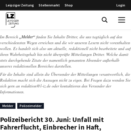
Leipziger Zeitung
Stellenmarkt
Shop
Login
Leipziger Zeitung
Im Bereich
„Melder“
finden Sie Inhalte Dritter, die uns tagtäglich auf den
verschiedensten Wegen erreichen und die wir unseren Lesern nicht vorenthalten
wollen. Es handelt sich also um aktuelle, redaktionell nicht bearbeitete und auf
ihren Wahrheitsgehalt hin nicht überprüfte Mitteilungen Dritter. Welche damit
stets durchgehende Zitate der namentlich genannten Absender außerhalb
unseres redaktionellen Bereiches darstellen.
Für die Inhalte sind allein die Übersender der Mitteilungen verantwortlich, die
Redaktion macht sich die Aussagen nicht zu eigen. Bei Fragen dazu wenden Sie
sich gern an
redaktion@l-iz.de
oder kontaktieren den Versender der
Informationen.
Melder
Polizeimelder
Polizeibericht 30. Juni: Unfall mit
Fahrerflucht, Einbrecher in Haft,