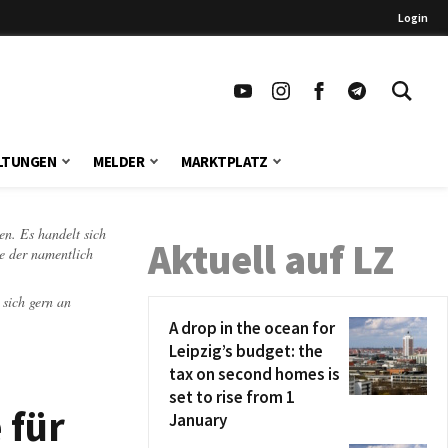
Login
LTUNGEN
MELDER
MARKTPLATZ
en. Es handelt sich
Aktuell auf LZ
te der namentlich
 sich gern an
A drop in the ocean for
Leipzig’s budget: the
tax on second homes is
set to rise from 1
 für
January