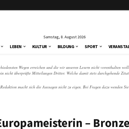
Samstag, 8. August 2026
LEBEN
KULTUR
BILDUNG
SPORT
VERANSTA
schiedensten Wegen erreichen und die wir unseren Lesern nicht vorenthalten woll
hin nicht überprüfte Mitteilungen Dritter. Welche damit stets durchgehende Zita
e Redaktion macht sich die Aussagen nicht zu eigen. Bei Fragen dazu wenden Sie
Europameisterin – Bronze