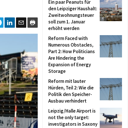
Ein paar Peanuts für
den Leipziger Haushalt:
Zweitwohnungsteuer
soll zum 1. Januar
erhöht werden
Reform Faced with
Numerous Obstacles,
Part 2: How Politicians
Are Hindering the
Expansion of Energy
Storage
Reform mit lauter
Hürden, Teil 2: Wie die
Politik den Speicher-
Ausbau verhindert
Leipzig/Halle Airport is
not the only target:
investigators in Saxony