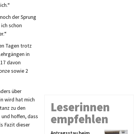
ich.“
nnoch der Sprung
 ich schon
r.“
en Tagen trotz
Lehrgängen in
d 17 davon
ronze sowie 2
nders über
in wird hat mich
Leserinnen
stanz zu den
empfehlen
 und hoffen, dass
s Fazit dieser
Antragsstau beim