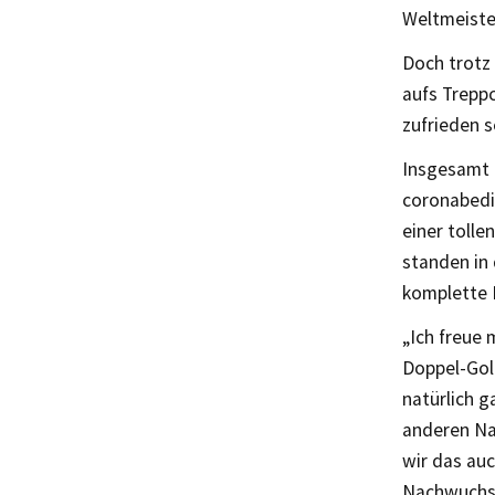
Weltmeister
Doch trotz
aufs Trepp
zufrieden s
Insgesamt 
coronabedi
einer tolle
standen in
komplette 
„Ich freue 
Doppel-Gold
natürlich g
anderen Na
wir das auc
Nachwuchs-