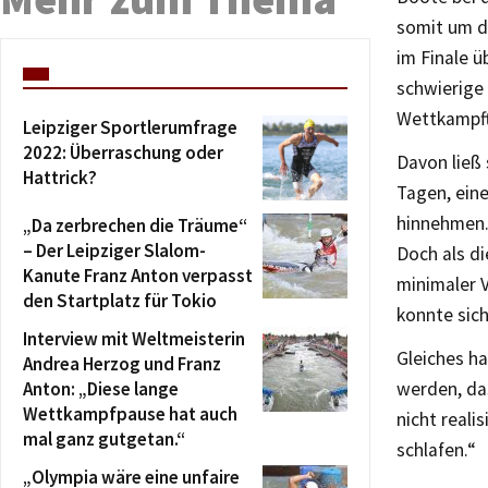
somit um d
im Finale ü
schwierige
Wettkampft
Leipziger Sportlerumfrage
2022: Überraschung oder
Davon ließ 
Hattrick?
Tagen, eine
hinnehmen. 
„Da zerbrechen die Träume“
– Der Leipziger Slalom-
Doch als di
Kanute Franz Anton verpasst
minimaler 
den Startplatz für Tokio
konnte sich
Interview mit Weltmeisterin
Gleiches ha
Andrea Herzog und Franz
Anton: „Diese lange
werden, das
Wettkampfpause hat auch
nicht reali
mal ganz gutgetan.“
schlafen.“
„Olympia wäre eine unfaire