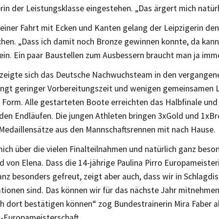
in der Leistungsklasse eingestehen. „Das ärgert mich natürl
 einer Fahrt mit Ecken und Kanten gelang der Leipzigerin de
chen. „Dass ich damit noch Bronze gewinnen konnte, da kann
ein. Ein paar Baustellen zum Ausbessern braucht man ja imme
zeigte sich das Deutsche Nachwuchsteam in den vergangen
ngt geringer Vorbereitungszeit und wenigen gemeinsamen 
n Form. Alle gestarteten Boote erreichten das Halbfinale un
 den Endläufen. Die jungen Athleten bringen 3xGold und 1xB
Medaillensätze aus den Mannschaftsrennen mit nach Hause.
mich über die vielen Finalteilnahmen und natürlich ganz beso
 von Elena. Dass die 14-jährige Paulina Pirro Europameister
anz besonders gefreut, zeigt aber auch, dass wir in Schlagdi
tionen sind. Das können wir für das nächste Jahr mitnehmen
h dort bestätigen können“ zog Bundestrainerin Mira Faber al
Europameisterschaft.