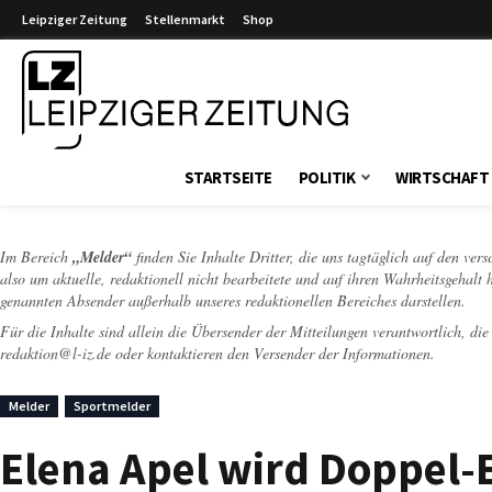
Leipziger Zeitung
Stellenmarkt
Shop
Leipziger Zeitung
STARTSEITE
POLITIK
WIRTSCHAFT
Im Bereich
„Melder“
finden Sie Inhalte Dritter, die uns tagtäglich auf den ver
also um aktuelle, redaktionell nicht bearbeitete und auf ihren Wahrheitsgehalt 
genannten Absender außerhalb unseres redaktionellen Bereiches darstellen.
Für die Inhalte sind allein die Übersender der Mitteilungen verantwortlich, di
redaktion@l-iz.de
oder kontaktieren den Versender der Informationen.
Melder
Sportmelder
Elena Apel wird Doppel-