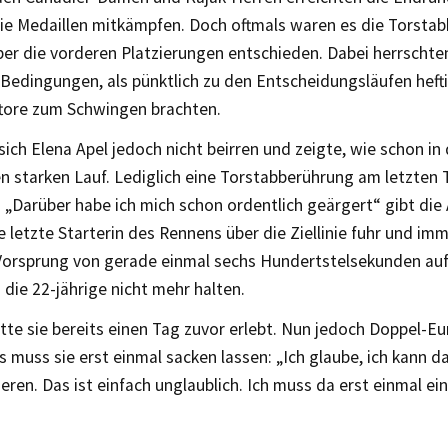
ie Medaillen mitkämpfen. Doch oftmals waren es die Torstab
ber die vorderen Platzierungen entschieden. Dabei herrschte
 Bedingungen, als pünktlich zu den Entscheidungsläufen hef
ore zum Schwingen brachten.
sich Elena Apel jedoch nicht beirren und zeigte, wie schon i
n starken Lauf. Lediglich eine Torstabberührung am letzten 
„Darüber habe ich mich schon ordentlich geärgert“ gibt die
e letzte Starterin des Rennens über die Ziellinie fuhr und im
Vorsprung von gerade einmal sechs Hundertstelsekunden auf
 die 22-jährige nicht mehr halten.
tte sie bereits einen Tag zuvor erlebt. Nun jedoch Doppel-E
 muss sie erst einmal sacken lassen: „Ich glaube, ich kann da
sieren. Das ist einfach unglaublich. Ich muss da erst einmal e