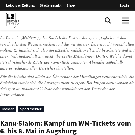
Leipziger Zeitung
Stellenmarkt
Shop
Login
Leipziger Zeitung
Im Bereich
„Melder“
finden Sie Inhalte Dritter, die uns tagtäglich auf den
verschiedensten Wegen erreichen und die wir unseren Lesern nicht vorenthalten
wollen. Es handelt sich also um aktuelle, redaktionell nicht bearbeitete und auf
ihren Wahrheitsgehalt hin nicht überprüfte Mitteilungen Dritter. Welche damit
stets durchgehende Zitate der namentlich genannten Absender außerhalb
unseres redaktionellen Bereiches darstellen.
Für die Inhalte sind allein die Übersender der Mitteilungen verantwortlich, die
Redaktion macht sich die Aussagen nicht zu eigen. Bei Fragen dazu wenden Sie
sich gern an
redaktion@l-iz.de
oder kontaktieren den Versender der
Informationen.
Melder
Sportmelder
Kanu-Slalom: Kampf um WM-Tickets vom
6. bis 8. Mai in Augsburg