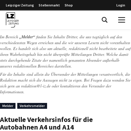
Leipziger Zeitung
Stellenmarkt
Shop
Login
Leipziger Zeitung
Im Bereich
„Melder“
finden Sie Inhalte Dritter, die uns tagtäglich auf den
verschiedensten Wegen erreichen und die wir unseren Lesern nicht vorenthalten
wollen. Es handelt sich also um aktuelle, redaktionell nicht bearbeitete und auf
ihren Wahrheitsgehalt hin nicht überprüfte Mitteilungen Dritter. Welche damit
stets durchgehende Zitate der namentlich genannten Absender außerhalb
unseres redaktionellen Bereiches darstellen.
Für die Inhalte sind allein die Übersender der Mitteilungen verantwortlich, die
Redaktion macht sich die Aussagen nicht zu eigen. Bei Fragen dazu wenden Sie
sich gern an
redaktion@l-iz.de
oder kontaktieren den Versender der
Informationen.
Melder
Verkehrsmelder
Aktuelle Verkehrsinfos für die
Autobahnen A4 und A14