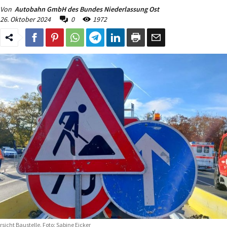
Von
Autobahn GmbH des Bundes Niederlassung Ost
26. Oktober 2024
0
1972
rsicht Baustelle. Foto: Sabine Eicker