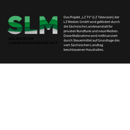
Das Projekt „LZ TV“ (LZ Television) der
LZ Medien GmbH wird gefördert durch
die Sächsische Landesanstalt für
privaten Rundfunk und neue Medien.
Diese Maßnahme wird mitfinanziert
durch Steuermittel auf Grundlage des
vom Sächsischen Landtag
beschlossenen Haushaltes.