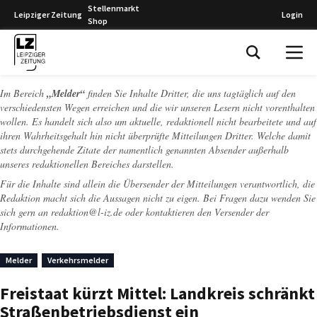
Stellenmarkt
Leipziger Zeitung
Login
Shop
Leipziger Zeitung
Im Bereich
„Melder“
finden Sie Inhalte Dritter, die uns tagtäglich auf den
verschiedensten Wegen erreichen und die wir unseren Lesern nicht vorenthalten
wollen. Es handelt sich also um aktuelle, redaktionell nicht bearbeitete und auf
ihren Wahrheitsgehalt hin nicht überprüfte Mitteilungen Dritter. Welche damit
stets durchgehende Zitate der namentlich genannten Absender außerhalb
unseres redaktionellen Bereiches darstellen.
Für die Inhalte sind allein die Übersender der Mitteilungen verantwortlich, die
Redaktion macht sich die Aussagen nicht zu eigen. Bei Fragen dazu wenden Sie
sich gern an
redaktion@l-iz.de
oder kontaktieren den Versender der
Informationen.
Melder
Verkehrsmelder
Freistaat kürzt Mittel: Landkreis schränkt
Straßenbetriebsdienst ein