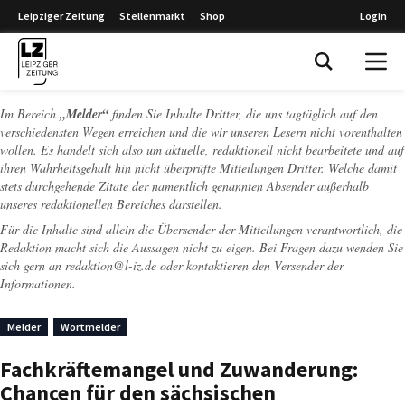
Leipziger Zeitung
Stellenmarkt
Shop
Login
Leipziger Zeitung
Im Bereich
„Melder“
finden Sie Inhalte Dritter, die uns tagtäglich auf den
verschiedensten Wegen erreichen und die wir unseren Lesern nicht vorenthalten
wollen. Es handelt sich also um aktuelle, redaktionell nicht bearbeitete und auf
ihren Wahrheitsgehalt hin nicht überprüfte Mitteilungen Dritter. Welche damit
stets durchgehende Zitate der namentlich genannten Absender außerhalb
unseres redaktionellen Bereiches darstellen.
Für die Inhalte sind allein die Übersender der Mitteilungen verantwortlich, die
Redaktion macht sich die Aussagen nicht zu eigen. Bei Fragen dazu wenden Sie
sich gern an
redaktion@l-iz.de
oder kontaktieren den Versender der
Informationen.
Melder
Wortmelder
Fachkräftemangel und Zuwanderung:
Chancen für den sächsischen