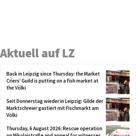
Aktuell auf LZ
Back in Leipzig since Thursday: the Market
Criers’ Guild is putting on a fish market at
the Völki
Seit Donnerstag wieder in Leipzig: Gilde der
Marktschreier gastiert mit Fischmarkt am
Völki
Thursday, 6 August 2026: Rescue operation
on Nikolaistraße and appeal for witnesses