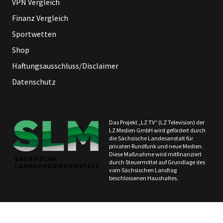
VPN Vergleich
Finanz Vergleich
Sportwetten
Shop
Haftungsausschluss/Disclaimer
Datenschutz
Das Projekt „LZ TV“ (LZ Television) der
LZ Medien GmbH wird gefördert durch
die Sächsische Landesanstalt für
privaten Rundfunk und neue Medien.
Diese Maßnahme wird mitfinanziert
durch Steuermittel auf Grundlage des
vom Sächsischen Landtag
beschlossenen Haushaltes.