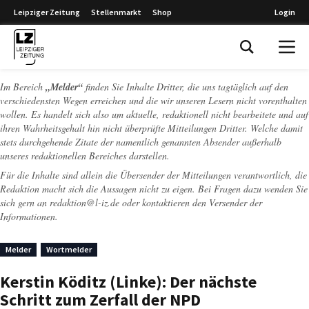
Leipziger Zeitung
Stellenmarkt
Shop
Login
Leipziger Zeitung
Im Bereich
„Melder“
finden Sie Inhalte Dritter, die uns tagtäglich auf den
verschiedensten Wegen erreichen und die wir unseren Lesern nicht vorenthalten
wollen. Es handelt sich also um aktuelle, redaktionell nicht bearbeitete und auf
ihren Wahrheitsgehalt hin nicht überprüfte Mitteilungen Dritter. Welche damit
stets durchgehende Zitate der namentlich genannten Absender außerhalb
unseres redaktionellen Bereiches darstellen.
Für die Inhalte sind allein die Übersender der Mitteilungen verantwortlich, die
Redaktion macht sich die Aussagen nicht zu eigen. Bei Fragen dazu wenden Sie
sich gern an
redaktion@l-iz.de
oder kontaktieren den Versender der
Informationen.
Melder
Wortmelder
Kerstin Köditz (Linke): Der nächste
Schritt zum Zerfall der NPD