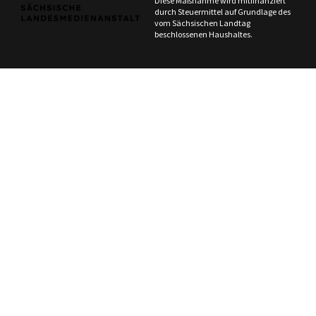
Diese Maßnahme wird mitfinanziert
durch Steuermittel auf Grundlage des
vom Sächsischen Landtag
beschlossenen Haushaltes.