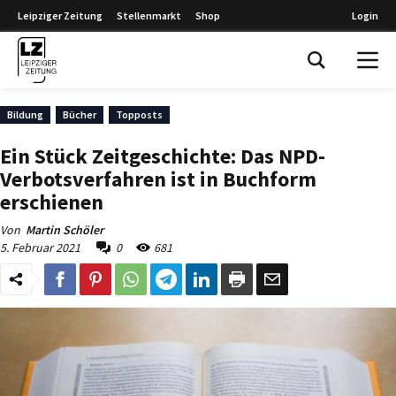
Leipziger Zeitung
Stellenmarkt
Shop
Login
Leipziger Zeitung
Bildung
Bücher
Topposts
Ein Stück Zeitgeschichte: Das NPD-
Verbotsverfahren ist in Buchform
erschienen
Von
Martin Schöler
5. Februar 2021
0
681