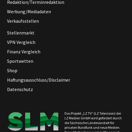
Redaktion/Terminredaktion
Werbung/Mediadaten
Verkaufsstellen
Stellenmarkt
VPN Vergleich
Finanz Vergleich
Sportwetten
Shop
Haftungsausschluss/Disclaimer
Datenschutz
Das Projekt „LZ TV“ (LZ Television) der
LZ Medien GmbH wird gefördert durch
die Sächsische Landesanstalt für
privaten Rundfunk und neue Medien.