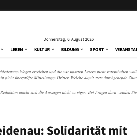
Donnerstag, 6. August 2026
LEBEN
KULTUR
BILDUNG
SPORT
VERANSTA
schiedensten Wegen erreichen und die wir unseren Lesern nicht vorenthalten woll
hin nicht überprüfte Mitteilungen Dritter. Welche damit stets durchgehende Zita
e Redaktion macht sich die Aussagen nicht zu eigen. Bei Fragen dazu wenden Sie
eidenau: Solidarität mit