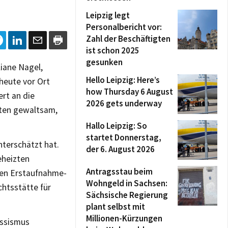
Leipzig legt
Personalbericht vor:
Zahl der Beschäftigten
ist schon 2025
gesunken
iane Nagel,
Hello Leipzig: Here’s
 heute vor Ort
how Thursday 6 August
ert an die
2026 gets underway
hten gewaltsam,
Hallo Leipzig: So
startet Donnerstag,
nterschätzt hat.
der 6. August 2026
eheizten
Antragsstau beim
gen Erstaufnahme-
Wohngeld in Sachsen:
htsstätte für
Sächsische Regierung
plant selbst mit
Millionen-Kürzungen
assismus