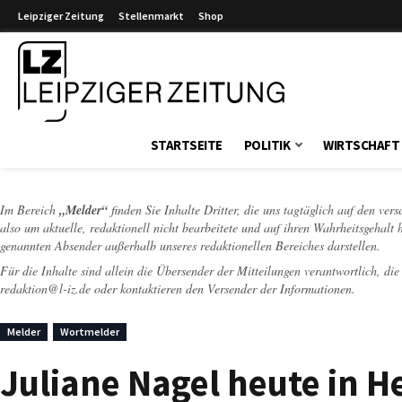
Leipziger Zeitung
Stellenmarkt
Shop
Leipziger Zeitung
STARTSEITE
POLITIK
WIRTSCHAFT
Im Bereich
„Melder“
finden Sie Inhalte Dritter, die uns tagtäglich auf den ver
also um aktuelle, redaktionell nicht bearbeitete und auf ihren Wahrheitsgehalt 
genannten Absender außerhalb unseres redaktionellen Bereiches darstellen.
Für die Inhalte sind allein die Übersender der Mitteilungen verantwortlich, di
redaktion@l-iz.de
oder kontaktieren den Versender der Informationen.
Melder
Wortmelder
Juliane Nagel heute in H