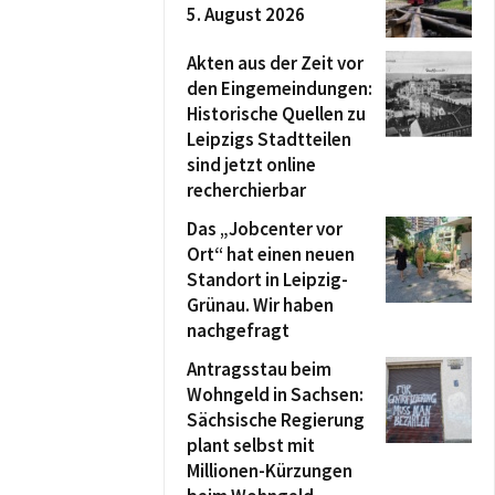
5. August 2026
Akten aus der Zeit vor
den Eingemeindungen:
Historische Quellen zu
Leipzigs Stadtteilen
sind jetzt online
recherchierbar
Das „Jobcenter vor
Ort“ hat einen neuen
Standort in Leipzig-
Grünau. Wir haben
nachgefragt
Antragsstau beim
Wohngeld in Sachsen:
Sächsische Regierung
plant selbst mit
Millionen-Kürzungen