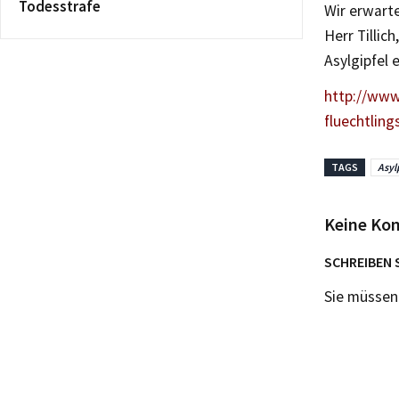
Todesstrafe
Wir erwart
Herr Tillic
Asylgipfel e
http://www
fluechtling
TAGS
Asyl
Keine Ko
SCHREIBEN 
Sie müsse