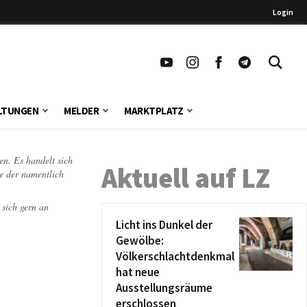
Login
LTUNGEN
MELDER
MARKTPLATZ
en. Es handelt sich
Aktuell auf LZ
te der namentlich
 sich gern an
Licht ins Dunkel der
Gewölbe:
Völkerschlachtdenkmal
hat neue
Ausstellungsräume
erschlossen