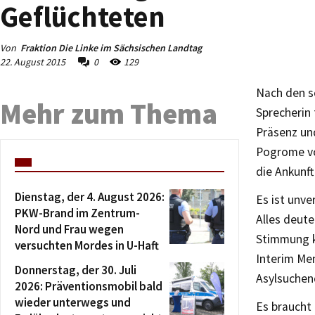
Geflüchteten
Von
Fraktion Die Linke im Sächsischen Landtag
22. August 2015
0
129
Nach den s
Mehr zum Thema
Sprecherin 
Präsenz und
Pogrome vo
die Ankunft
Dienstag, der 4. August 2026:
Es ist unve
PKW-Brand im Zentrum-
Alles deute
Nord und Frau wegen
Stimmung k
versuchten Mordes in U-Haft
Interim Me
Donnerstag, der 30. Juli
Asylsuchend
2026: Präventionsmobil bald
wieder unterwegs und
Es braucht