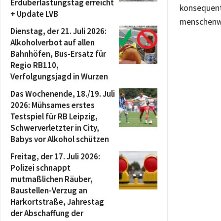
Erdüberlastungstag erreicht
konsequent 
+ Update LVB
menschenwü
Dienstag, der 21. Juli 2026:
Alkoholverbot auf allen
Bahnhöfen, Bus-Ersatz für
Regio RB110,
Verfolgungsjagd in Wurzen
Das Wochenende, 18./19. Juli
2026: Mühsames erstes
Testspiel für RB Leipzig,
Schwerverletzter in City,
Babys vor Alkohol schützen
Freitag, der 17. Juli 2026:
Polizei schnappt
mutmaßlichen Räuber,
Baustellen-Verzug an
Harkortstraße, Jahrestag
der Abschaffung der