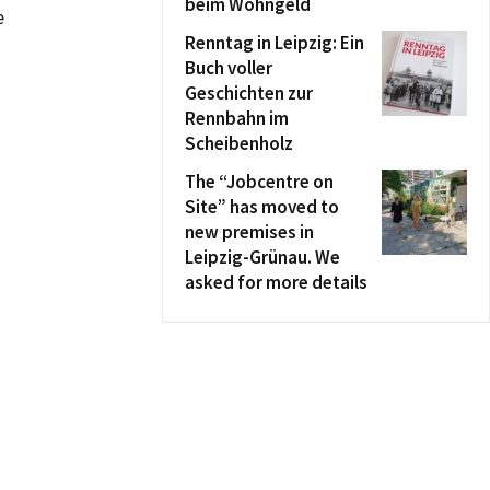
beim Wohngeld
e
Renntag in Leipzig: Ein
Buch voller
Geschichten zur
Rennbahn im
Scheibenholz
The “Jobcentre on
Site” has moved to
new premises in
Leipzig-Grünau. We
asked for more details