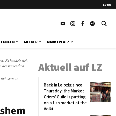
Login
LTUNGEN
MELDER
MARKTPLATZ
en. Es handelt sich
Aktuell auf LZ
te der namentlich
 sich gern an
Back in Leipzig since
Thursday: the Market
Criers’ Guild is putting
on a fish market at the
Vashem
Völki