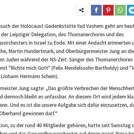
such der Holocaust-Gedenkstätte Yad Vashem geht am heu
 der Leipziger Delegation, des Thomanerchores und des
rchesters in Israel zu Ende. Mit einer Andacht erinnerten d
he, Martin Hundertmark, und Oberbürgermeister Jung an die
en Juden während der NS-Zeit. Sänger des Thomanerchores
mit "Richte mich Gott" (Felix Mendelssohn Bartholdy) und "
 (Johann Hermann Schein).
meister Jung sagte: „Das größte Verbrechen der Menschheit 
nd dennoch bleibt es unfassbar. An diesem Ort wird jedem kl
ann. Und es ist die unsere Aufgabe sich dafür einzusetzen, d
 Oberhand gewinnen darf.“
ion, zu der rund 40 Mitglieder gehören, hatte seit Samstag 
or und das Gewandhausorchester auf deren Israel-Reise beg