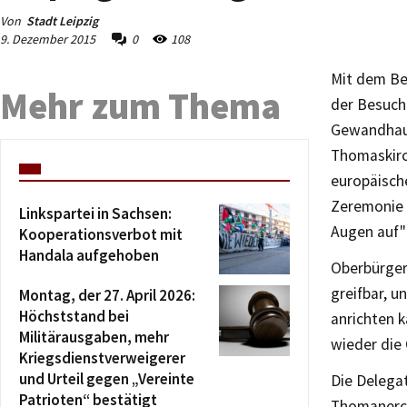
Von
Stadt Leipzig
9. Dezember 2015
0
108
Mit dem Be
Mehr zum Thema
der Besuch
Gewandhauso
Thomaskirc
europäisch
Zeremonie 
Linkspartei in Sachsen:
Augen auf"
Kooperationsverbot mit
Handala aufgehoben
Oberbürger
greifbar, u
Montag, der 27. April 2026:
Höchststand bei
anrichten k
Militärausgaben, mehr
wieder die
Kriegsdienstverweigerer
und Urteil gegen „Vereinte
Die Delegat
Patrioten“ bestätigt
Thomanerch