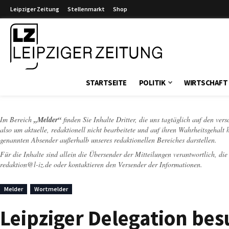
Leipziger Zeitung
Stellenmarkt
Shop
Leipziger Zeitung
STARTSEITE
POLITIK
WIRTSCHAFT
Im Bereich
„Melder“
finden Sie Inhalte Dritter, die uns tagtäglich auf den ver
also um aktuelle, redaktionell nicht bearbeitete und auf ihren Wahrheitsgehalt 
genannten Absender außerhalb unseres redaktionellen Bereiches darstellen.
Für die Inhalte sind allein die Übersender der Mitteilungen verantwortlich, di
redaktion@l-iz.de
oder kontaktieren den Versender der Informationen.
Melder
Wortmelder
Leipziger Delegation be