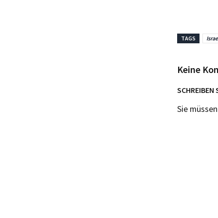
TAGS
Israe
Keine Ko
SCHREIBEN 
Sie müsse