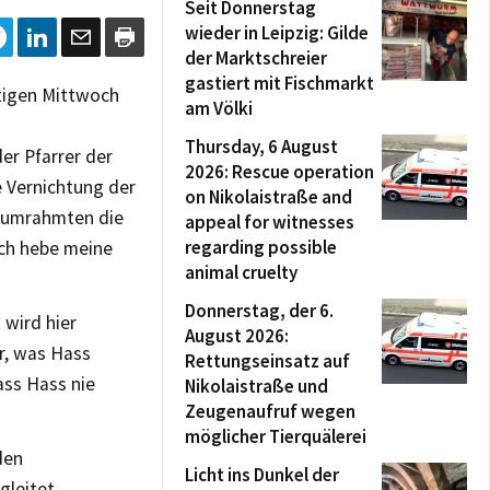
Seit Donnerstag
wieder in Leipzig: Gilde
der Marktschreier
gastiert mit Fischmarkt
tigen Mittwoch
am Völki
Thursday, 6 August
er Pfarrer der
2026: Rescue operation
 Vernichtung der
on Nikolaistraße and
 umrahmten die
appeal for witnesses
regarding possible
Ich hebe meine
animal cruelty
Donnerstag, der 6.
wird hier
August 2026:
ar, was Hass
Rettungseinsatz auf
ass Hass nie
Nikolaistraße und
Zeugenaufruf wegen
möglicher Tierquälerei
den
Licht ins Dunkel der
leitet.