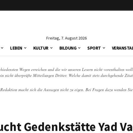
Freitag, 7. August 2026
LEBEN
KULTUR
BILDUNG
SPORT
VERANSTA
schiedensten Wegen erreichen und die wir unseren Lesern nicht vorenthalten woll
hin nicht überprüfte Mitteilungen Dritter. Welche damit stets durchgehende Zita
e Redaktion macht sich die Aussagen nicht zu eigen. Bei Fragen dazu wenden Sie
sucht Gedenkstätte Yad 