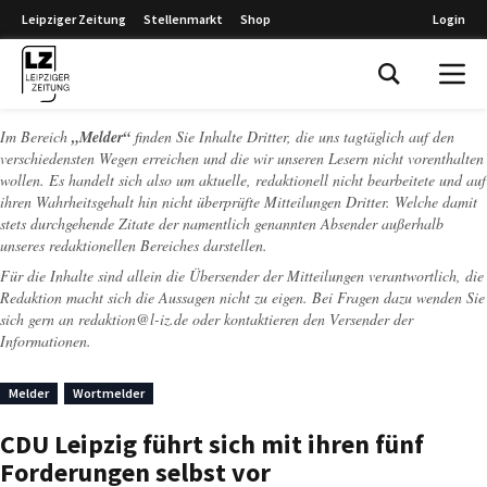
Leipziger Zeitung
Stellenmarkt
Shop
Login
Leipziger Zeitung
Im Bereich
„Melder“
finden Sie Inhalte Dritter, die uns tagtäglich auf den
verschiedensten Wegen erreichen und die wir unseren Lesern nicht vorenthalten
wollen. Es handelt sich also um aktuelle, redaktionell nicht bearbeitete und auf
ihren Wahrheitsgehalt hin nicht überprüfte Mitteilungen Dritter. Welche damit
stets durchgehende Zitate der namentlich genannten Absender außerhalb
unseres redaktionellen Bereiches darstellen.
Für die Inhalte sind allein die Übersender der Mitteilungen verantwortlich, die
Redaktion macht sich die Aussagen nicht zu eigen. Bei Fragen dazu wenden Sie
sich gern an
redaktion@l-iz.de
oder kontaktieren den Versender der
Informationen.
Melder
Wortmelder
CDU Leipzig führt sich mit ihren fünf
Forderungen selbst vor