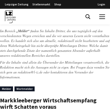
Leipziger Zeitung
Stellenmarkt
Shop
Login
Leipziger Zeitung
Im Bereich
„Melder“
finden Sie Inhalte Dritter, die uns tagtäglich auf den
verschiedensten Wegen erreichen und die wir unseren Lesern nicht vorenthalten
wollen. Es handelt sich also um aktuelle, redaktionell nicht bearbeitete und auf
ihren Wahrheitsgehalt hin nicht überprüfte Mitteilungen Dritter. Welche damit
stets durchgehende Zitate der namentlich genannten Absender außerhalb
unseres redaktionellen Bereiches darstellen.
Für die Inhalte sind allein die Übersender der Mitteilungen verantwortlich, die
Redaktion macht sich die Aussagen nicht zu eigen. Bei Fragen dazu wenden Sie
sich gern an
redaktion@l-iz.de
oder kontaktieren den Versender der
Informationen.
Melder
Wortmelder
Markkleeberger Wirtschaftsempfang
wirft Schatten voraus