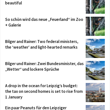
beautiful
So schön wird das neue „Feuerland“ im Zoo
+ Galerie
Bilger and Rainer: Two federal ministers,
the ‘weather’ and light-hearted remarks
Bilger und Rainer: Zwei Bundesminister, das
„Wetter“ und lockere Sprüche
A drop in the ocean for Leipzig’s budget:
the tax on second homes is set to rise from
1 January
Ein paar Peanuts für den Leipziger