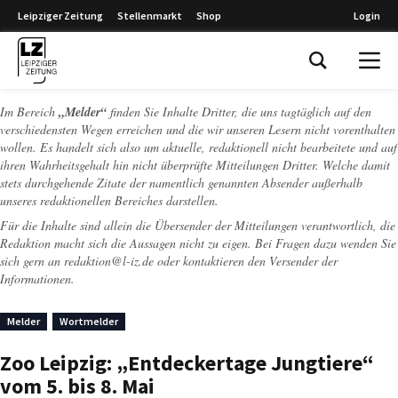
Leipziger Zeitung
Stellenmarkt
Shop
Login
Leipziger Zeitung
Im Bereich
„Melder“
finden Sie Inhalte Dritter, die uns tagtäglich auf den
verschiedensten Wegen erreichen und die wir unseren Lesern nicht vorenthalten
wollen. Es handelt sich also um aktuelle, redaktionell nicht bearbeitete und auf
ihren Wahrheitsgehalt hin nicht überprüfte Mitteilungen Dritter. Welche damit
stets durchgehende Zitate der namentlich genannten Absender außerhalb
unseres redaktionellen Bereiches darstellen.
Für die Inhalte sind allein die Übersender der Mitteilungen verantwortlich, die
Redaktion macht sich die Aussagen nicht zu eigen. Bei Fragen dazu wenden Sie
sich gern an
redaktion@l-iz.de
oder kontaktieren den Versender der
Informationen.
Melder
Wortmelder
Zoo Leipzig: „Entdeckertage Jungtiere“
vom 5. bis 8. Mai