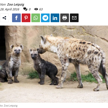
Von
Zoo Leipzig
28. April 2016
0
63
to: Zoo Leipzig