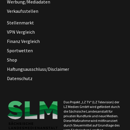
Werbung/Mediadaten
Verkaufsstellen
Stellenmarkt
VPN Vergleich
Finanz Vergleich
Sportwetten
Shop
Haftungsausschluss/Disclaimer
Datenschutz
Das Projekt „LZ TV“ (LZ Television) der
LZ Medien GmbH wird gefördert durch
die Sächsische Landesanstalt für
privaten Rundfunk und neue Medien.
Diese Maßnahme wird mitfinanziert
durch Steuermittel auf Grundlage des
vom Sächsischen Landtag