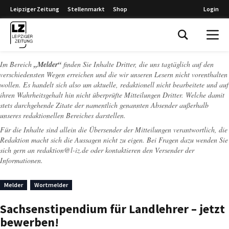
Leipziger Zeitung
Stellenmarkt
Shop
Login
Leipziger Zeitung
Im Bereich
„Melder“
finden Sie Inhalte Dritter, die uns tagtäglich auf den
verschiedensten Wegen erreichen und die wir unseren Lesern nicht vorenthalten
wollen. Es handelt sich also um aktuelle, redaktionell nicht bearbeitete und auf
ihren Wahrheitsgehalt hin nicht überprüfte Mitteilungen Dritter. Welche damit
stets durchgehende Zitate der namentlich genannten Absender außerhalb
unseres redaktionellen Bereiches darstellen.
Für die Inhalte sind allein die Übersender der Mitteilungen verantwortlich, die
Redaktion macht sich die Aussagen nicht zu eigen. Bei Fragen dazu wenden Sie
sich gern an
redaktion@l-iz.de
oder kontaktieren den Versender der
Informationen.
Melder
Wortmelder
Sachsenstipendium für Landlehrer – jetzt
bewerben!