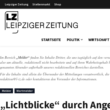
Leipziger Zeitung
Stellenmarkt
Shop
Leipziger Zeitung
STARTSEITE
POLITIK
WIRTSCHAFT
Im Bereich
„Melder“
finden Sie Inhalte Dritter, die uns tagtäglich auf den ver
also um aktuelle, redaktionell nicht bearbeitete und auf ihren Wahrheitsgehalt 
genannten Absender außerhalb unseres redaktionellen Bereiches darstellen.
Für die Inhalte sind allein die Übersender der Mitteilungen verantwortlich, di
redaktion@l-iz.de
oder kontaktieren den Versender der Informationen.
Melder
Wortmelder
„Lichtblicke“ durch Ang