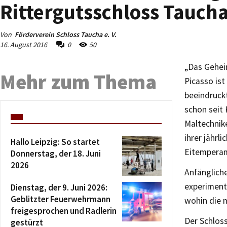
Rittergutsschloss Tauch
Von
Förderverein Schloss Taucha e. V.
16. August 2016
0
50
„Das Geheim
Mehr zum Thema
Picasso ist
beeindruckt
schon seit
Maltechnik
ihrer jährl
Hallo Leipzig: So startet
Eitemperam
Donnerstag, der 18. Juni
2026
Anfänglich
experimenti
Dienstag, der 9. Juni 2026:
Geblitzter Feuerwehrmann
wohin die m
freigesprochen und Radlerin
Der Schloss
gestürzt