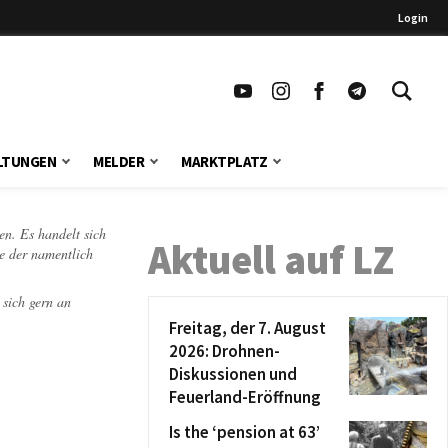
Login
LTUNGEN
MELDER
MARKTPLATZ
en. Es handelt sich
Aktuell auf LZ
te der namentlich
 sich gern an
Freitag, der 7. August
2026: Drohnen-
Diskussionen und
Feuerland-Eröffnung
Is the ‘pension at 63’