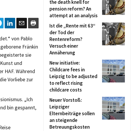
the death knell for
pension reform? An
attempt at an analysis
Ist die „Rente mit 63“
der Tod der
det.“ von Pablo
Rentenreform?
Versuch einer
2 geborene Fränkin
Annäherung
begeisterte sie
New initiative:
 Kunst und
Childcare fees in
er HAF. Während
Leipzig to be adjusted
die Vorliebe zur
to reflect rising
childcare costs
sionismus. „Ich
Neuer Vorstoß:
Leipziger
und bin gespannt,
Elternbeiträge sollen
an steigende
Betreuungskosten
 Reise