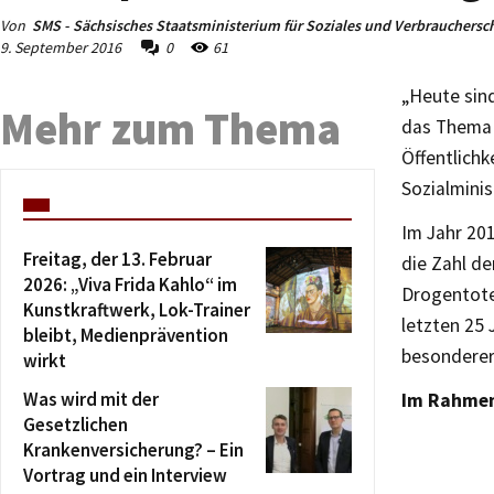
Von
SMS - Sächsisches Staatsministerium für Soziales und Verbrauchersc
9. September 2016
0
61
„Heute sind
Mehr zum Thema
das Thema w
Öffentlichk
Sozialminis
Im Jahr 201
Freitag, der 13. Februar
die Zahl de
2026: „Viva Frida Kahlo“ im
Drogentote
Kunstkraftwerk, Lok-Trainer
letzten 25 
bleibt, Medienprävention
besonderer
wirkt
Was wird mit der
Im Rahmen 
Gesetzlichen
Krankenversicherung? – Ein
Vortrag und ein Interview