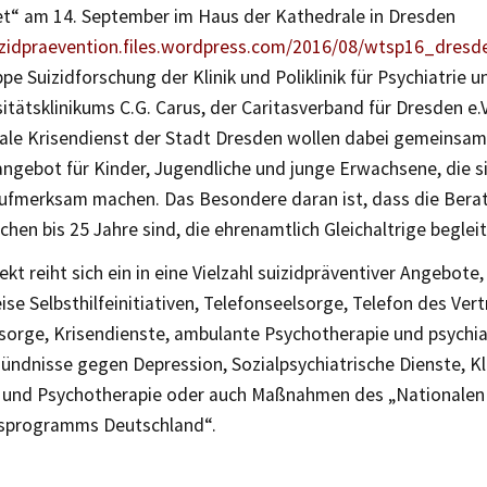
et“ am 14. September im Haus der Kathedrale in Dresden
izidpraevention.files.wordpress.com/2016/08/wtsp16_dresde
pe Suizidforschung der Klinik und Poliklinik für Psychiatrie 
itätsklinikums C.G. Carus, der Caritasverband für Dresden e.
ale Krisendienst der Stadt Dresden wollen dabei gemeinsam 
gebot für Kinder, Jugendliche und junge Erwachsene, die sic
aufmerksam machen. Das Besondere daran ist, dass die Bera
hen bis 25 Jahre sind, die ehrenamtlich Gleichaltrige begleit
ekt reiht sich ein in eine Vielzahl suizidpräventiver Angebote,
ise Selbsthilfeinitiativen, Telefonseelsorge, Telefon des Ver
lsorge, Krisendienste, ambulante Psychotherapie und psychia
ündnisse gegen Depression, Sozialpsychiatrische Dienste, Kli
e und Psychotherapie oder auch Maßnahmen des „Nationalen 
sprogramms Deutschland“.