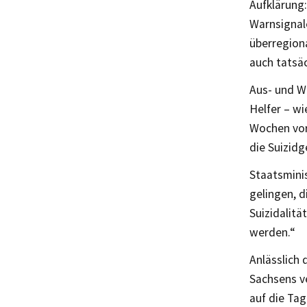
Aufklärung:
Warnsignal
überregion
auch tatsäc
Aus- und We
Helfer – wi
Wochen vor 
die Suizidg
Staatsminis
gelingen, d
Suizidalit
werden.“
Anlässlich 
Sachsens v
auf die Tag