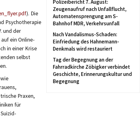
Polizeibericht 7. August:
Zeugenaufruf nach Unfallflucht,
n_flyer.pdf
). Die
Automatensprengung am S-
und Psychotherapie
Bahnhof MDR, Verkehrsunfall
V. und der
Nach Vandalismus-Schaden:
auf ein Online-
Einfriedung des Hahnemann-
h in einer Krise
Denkmals wird restauriert
tenden selbst
Tag der Begegnung an der
en.
Fahrradkirche Zöbigker verbindet
Geschichte, Erinnerungskultur und
 wie
Begegnung
trauens,
trische Praxen,
niken für
Suizid-