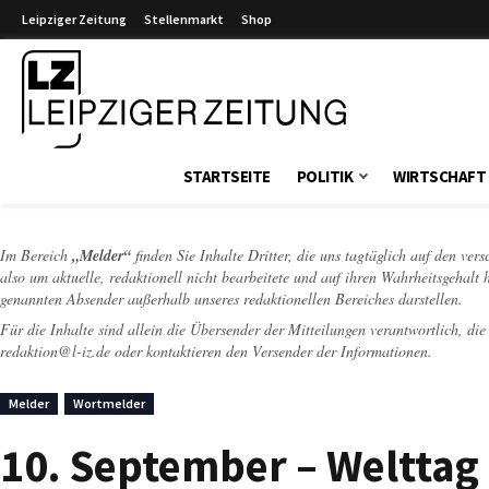
Leipziger Zeitung
Stellenmarkt
Shop
Leipziger Zeitung
STARTSEITE
POLITIK
WIRTSCHAFT
Im Bereich
„Melder“
finden Sie Inhalte Dritter, die uns tagtäglich auf den ver
also um aktuelle, redaktionell nicht bearbeitete und auf ihren Wahrheitsgehalt 
genannten Absender außerhalb unseres redaktionellen Bereiches darstellen.
Für die Inhalte sind allein die Übersender der Mitteilungen verantwortlich, di
redaktion@l-iz.de
oder kontaktieren den Versender der Informationen.
Melder
Wortmelder
10. September – Welttag