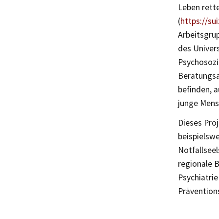
Leben rett
(
https://su
Arbeitsgrup
des Univers
Psychosozi
Beratungsan
befinden, 
junge Mensc
Dieses Proj
beispielswe
Notfallsee
regionale B
Psychiatri
Prävention