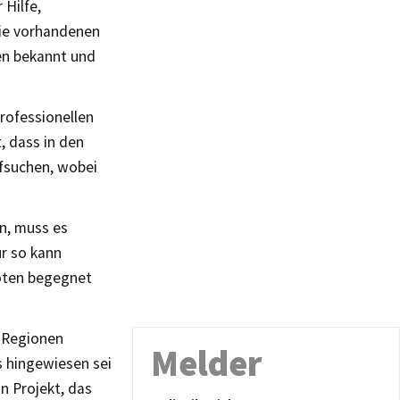
 Hilfe,
Die vorhandenen
en bekannt und
professionellen
t, dass in den
ufsuchen, wobei
n, muss es
ur so kann
boten begegnet
n Regionen
Melder
s hingewiesen sei
in Projekt, das