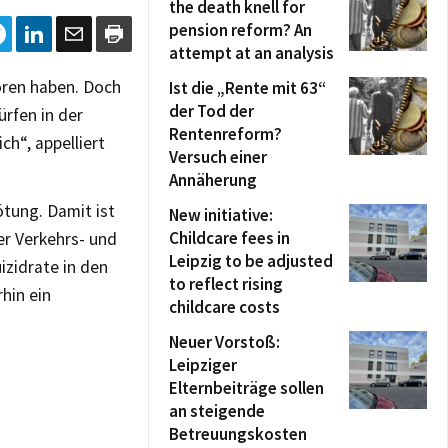
the death knell for
pension reform? An
attempt at an analysis
oren haben. Doch
Ist die „Rente mit 63“
der Tod der
ürfen in der
Rentenreform?
ch“, appelliert
Versuch einer
Annäherung
ötung. Damit ist
New initiative:
Childcare fees in
er Verkehrs- und
Leipzig to be adjusted
zidrate in den
to reflect rising
hin ein
childcare costs
Neuer Vorstoß:
Leipziger
Elternbeiträge sollen
an steigende
Betreuungskosten