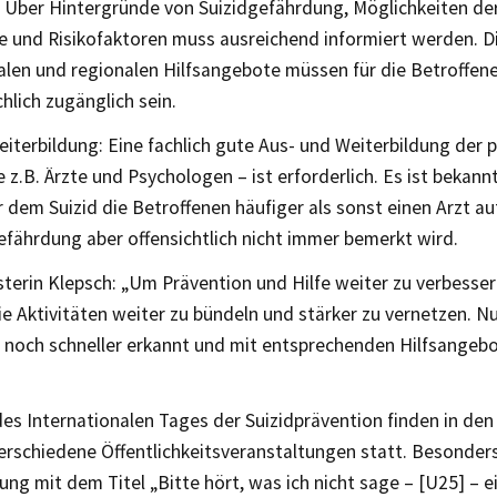
 Über Hintergründe von Suizidgefährdung, Möglichkeiten der
e und Risikofaktoren muss ausreichend informiert werden. 
alen und regionalen Hilfsangebote müssen für die Betroffen
hlich zugänglich sein.
iterbildung: Eine fachlich gute Aus- und Weiterbildung der 
e z.B. Ärzte und Psychologen – ist erforderlich. Es ist bekann
dem Suizid die Betroffenen häufiger als sonst einen Arzt a
efährdung aber offensichtlich nicht immer bemerkt wird.
terin Klepsch: „Um Prävention und Hilfe weiter zu verbesser
ie Aktivitäten weiter zu bündeln und stärker zu vernetzen. N
ät noch schneller erkannt und mit entsprechenden Hilfsange
des Internationalen Tages der Suizidprävention finden in de
erschiedene Öffentlichkeitsveranstaltungen statt. Besonder
ung mit dem Titel „Bitte hört, was ich nicht sage – [U25] – e