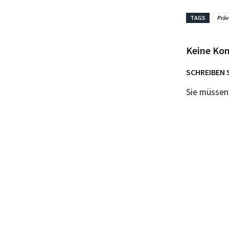
TAGS
Präv
Keine Ko
SCHREIBEN 
Sie müsse