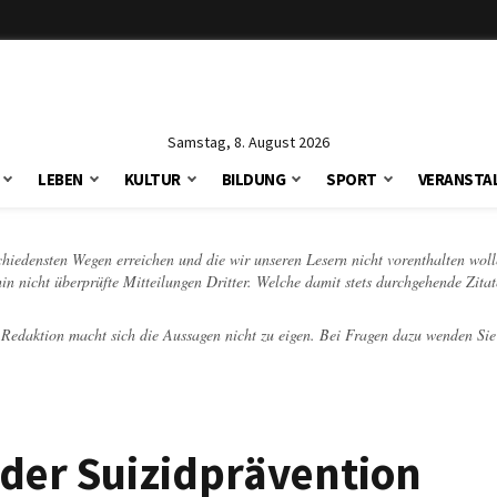
Samstag, 8. August 2026
LEBEN
KULTUR
BILDUNG
SPORT
VERANSTA
schiedensten Wegen erreichen und die wir unseren Lesern nicht vorenthalten woll
hin nicht überprüfte Mitteilungen Dritter. Welche damit stets durchgehende Zita
e Redaktion macht sich die Aussagen nicht zu eigen. Bei Fragen dazu wenden Sie
 der Suizidprävention