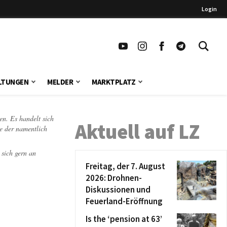
Login
LTUNGEN
MELDER
MARKTPLATZ
en. Es handelt sich
Aktuell auf LZ
te der namentlich
 sich gern an
Freitag, der 7. August
2026: Drohnen-
Diskussionen und
Feuerland-Eröffnung
Is the ‘pension at 63’