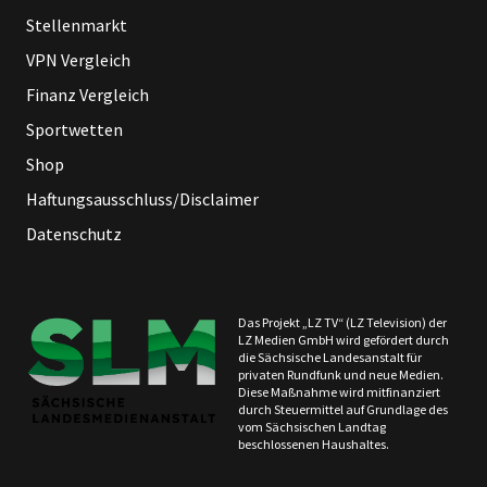
Stellenmarkt
VPN Vergleich
Finanz Vergleich
Sportwetten
Shop
Haftungsausschluss/Disclaimer
Datenschutz
Das Projekt „LZ TV“ (LZ Television) der
LZ Medien GmbH wird gefördert durch
die Sächsische Landesanstalt für
privaten Rundfunk und neue Medien.
Diese Maßnahme wird mitfinanziert
durch Steuermittel auf Grundlage des
vom Sächsischen Landtag
beschlossenen Haushaltes.