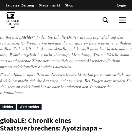
Leipziger Zeitung
Stellenmarkt
Shop
Login
Leipziger Zeitung
Im Bereich
„Melder“
finden Sie Inhalte Dritter, die uns tagtäglich auf den
verschiedensten Wegen erreichen und die wir unseren Lesern nicht vorenthalten
wollen. Es handelt sich also um aktuelle, redaktionell nicht bearbeitete und auf
ihren Wahrheitsgehalt hin nicht überprüfte Mitteilungen Dritter. Welche damit
stets durchgehende Zitate der namentlich genannten Absender außerhalb
unseres redaktionellen Bereiches darstellen.
Für die Inhalte sind allein die Übersender der Mitteilungen verantwortlich, die
Redaktion macht sich die Aussagen nicht zu eigen. Bei Fragen dazu wenden Sie
sich gern an
redaktion@l-iz.de
oder kontaktieren den Versender der
Informationen.
Melder
Wortmelder
globaLE: Chronik eines
Staatsverbrechens: Ayotzinapa –