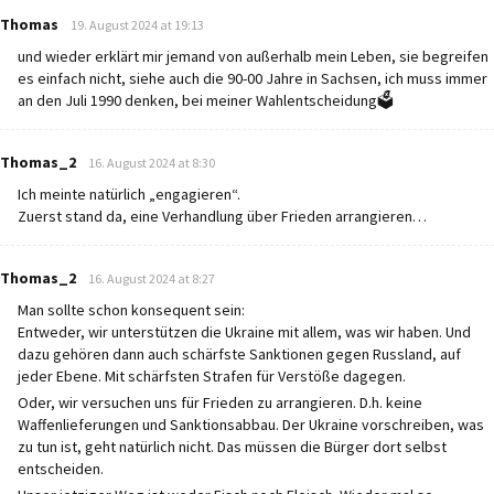
says:
Thomas
19. August 2024 at 19:13
und wieder erklärt mir jemand von außerhalb mein Leben, sie begreifen
es einfach nicht, siehe auch die 90-00 Jahre in Sachsen, ich muss immer
an den Juli 1990 denken, bei meiner Wahlentscheidung🗳️
says:
Thomas_2
16. August 2024 at 8:30
Ich meinte natürlich „engagieren“.
Zuerst stand da, eine Verhandlung über Frieden arrangieren…
says:
Thomas_2
16. August 2024 at 8:27
Man sollte schon konsequent sein:
Entweder, wir unterstützen die Ukraine mit allem, was wir haben. Und
dazu gehören dann auch schärfste Sanktionen gegen Russland, auf
jeder Ebene. Mit schärfsten Strafen für Verstöße dagegen.
Oder, wir versuchen uns für Frieden zu arrangieren. D.h. keine
Waffenlieferungen und Sanktionsabbau. Der Ukraine vorschreiben, was
zu tun ist, geht natürlich nicht. Das müssen die Bürger dort selbst
entscheiden.