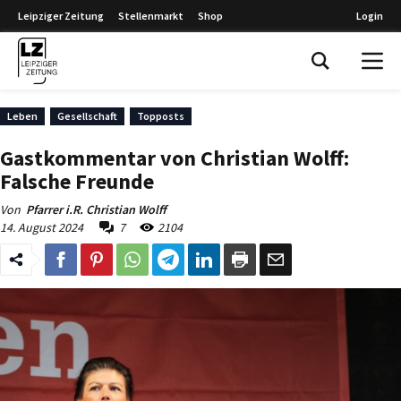
Leipziger Zeitung
Stellenmarkt
Shop
Login
Leipziger Zeitung
Leben
Gesellschaft
Topposts
Gastkommentar von Christian Wolff:
Falsche Freunde
Von
Pfarrer i.R. Christian Wolff
14. August 2024
7
2104