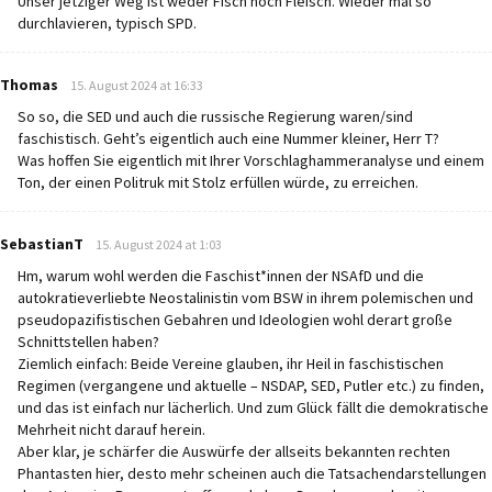
Unser jetziger Weg ist weder Fisch noch Fleisch. Wieder mal so
durchlavieren, typisch SPD.
says:
Thomas
15. August 2024 at 16:33
So so, die SED und auch die russische Regierung waren/sind
faschistisch. Geht’s eigentlich auch eine Nummer kleiner, Herr T?
Was hoffen Sie eigentlich mit Ihrer Vorschlaghammeranalyse und einem
Ton, der einen Politruk mit Stolz erfüllen würde, zu erreichen.
says:
SebastianT
15. August 2024 at 1:03
Hm, warum wohl werden die Faschist*innen der NSAfD und die
autokratieverliebte Neostalinistin vom BSW in ihrem polemischen und
pseudopazifistischen Gebahren und Ideologien wohl derart große
Schnittstellen haben?
Ziemlich einfach: Beide Vereine glauben, ihr Heil in faschistischen
Regimen (vergangene und aktuelle – NSDAP, SED, Putler etc.) zu finden,
und das ist einfach nur lächerlich. Und zum Glück fällt die demokratische
Mehrheit nicht darauf herein.
Aber klar, je schärfer die Auswürfe der allseits bekannten rechten
Phantasten hier, desto mehr scheinen auch die Tatsachendarstellungen