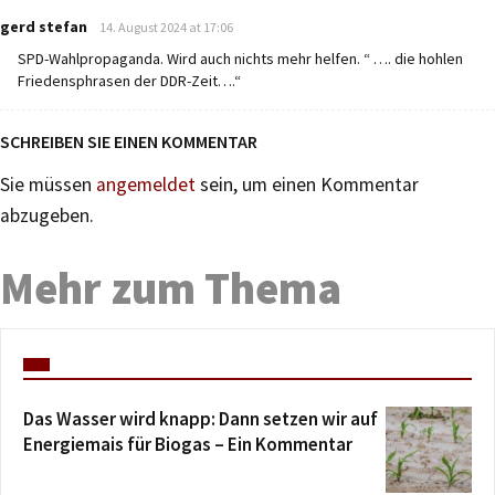
says:
gerd stefan
14. August 2024 at 17:06
SPD-Wahlpropaganda. Wird auch nichts mehr helfen. “ …. die hohlen
Friedensphrasen der DDR-Zeit….“
SCHREIBEN SIE EINEN KOMMENTAR
Sie müssen
angemeldet
sein, um einen Kommentar
abzugeben.
Mehr zum Thema
Das Wasser wird knapp: Dann setzen wir auf
Energiemais für Biogas – Ein Kommentar