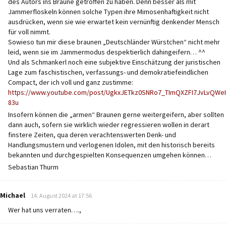
des Autors ins Braune getroffen zu haben. Denn besser als mit
Jammerfloskeln können solche Typen ihre Mimosenhaftigkeit nicht
ausdrücken, wenn sie wie erwartet kein vernünftig denkender Mensch
für voll nimmt.
Sowieso tun mir diese braunen „Deutschländer Würstchen“ nicht mehr
leid, wenn sie im Jammermodus despektierlich dahingeifern… ^^
Und als Schmankerl noch eine subjektive Einschätzung der juristischen
Lage zum faschistischen, verfassungs- und demokratiefeindlichen
Compact, der ich voll und ganz zustimme:
https://www.youtube.com/post/UgkxJETkz0SNRo7_TImQXZFI7JvLvQWeI
83u
Insofern können die „armen“ Braunen gerne weitergeifern, aber sollten
dann auch, sofern sie wirklich wieder regressieren wollen in derart
finstere Zeiten, qua deren verachtenswerten Denk- und
Handlungsmustern und verlogenen Idolen, mit den historisch bereits
bekannten und durchgespielten Konsequenzen umgehen können…
Sebastian Thurm
says:
Michael
14. August 2024 at 17:56
Wer hat uns verraten….,