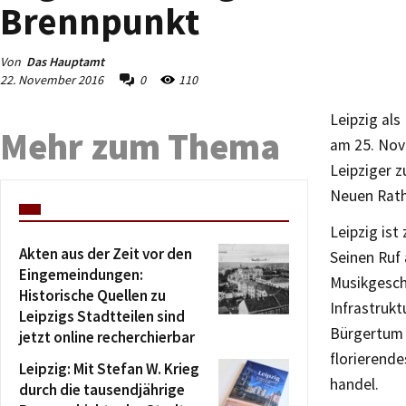
Brennpunkt
Von
Das Hauptamt
22. November 2016
0
110
Leipzig als
Mehr zum Thema
am 25. Nov
Leipziger z
Neuen Ratha
Leipzig is
Akten aus der Zeit vor den
Seinen Ruf 
Eingemeindungen:
Musikgeschi
Historische Quellen zu
Infrastrukt
Leipzigs Stadtteilen sind
Bürgertum 
jetzt online recherchierbar
florierend
Leipzig: Mit Stefan W. Krieg
handel.
durch die tausendjährige