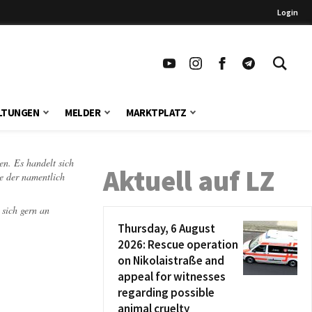
Login
LTUNGEN
MELDER
MARKTPLATZ
en. Es handelt sich
Aktuell auf LZ
te der namentlich
 sich gern an
Thursday, 6 August
2026: Rescue operation
on Nikolaistraße and
appeal for witnesses
regarding possible
animal cruelty