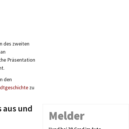
en des zweiten
 an
che Präsentation
nt.
in den
adtgeschichte
zu
s aus und
Melder