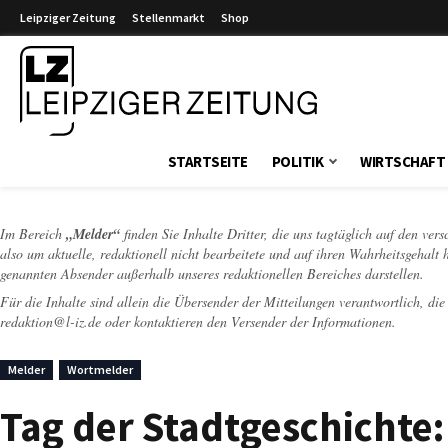
Leipziger Zeitung
Stellenmarkt
Shop
Leipziger Zeitung
STARTSEITE
POLITIK
WIRTSCHAFT
Im Bereich
„Melder“
finden Sie Inhalte Dritter, die uns tagtäglich auf den ver
also um aktuelle, redaktionell nicht bearbeitete und auf ihren Wahrheitsgehalt 
genannten Absender außerhalb unseres redaktionellen Bereiches darstellen.
Für die Inhalte sind allein die Übersender der Mitteilungen verantwortlich, di
redaktion@l-iz.de
oder kontaktieren den Versender der Informationen.
Melder
Wortmelder
Tag der Stadtgeschichte: