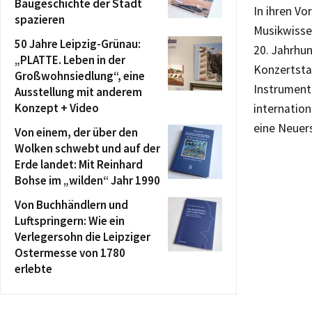
Baugeschichte der Stadt
In ihren V
spazieren
Musikwissen
50 Jahre Leipzig-Grünau:
20. Jahrhun
„PLATTE. Leben in der
Konzertstad
Großwohnsiedlung“, eine
Instrumente
Ausstellung mit anderem
Konzept + Video
internatio
eine Neuer
Von einem, der über den
Wolken schwebt und auf der
Erde landet: Mit Reinhard
Bohse im „wilden“ Jahr 1990
Von Buchhändlern und
Luftspringern: Wie ein
Verlegersohn die Leipziger
Ostermesse von 1780
erlebte