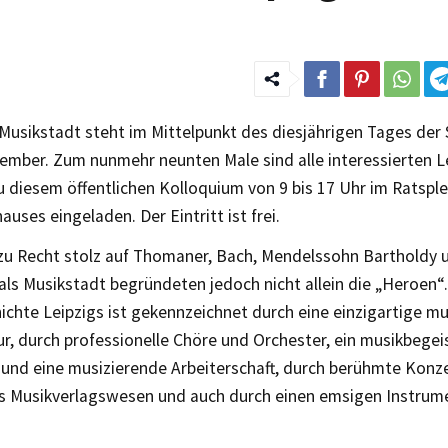
 Musikstadt steht im Mittelpunkt des diesjährigen Tages der
ember. Zum nunmehr neunten Male sind alle interessierten L
u diesem öffentlichen Kolloquium von 9 bis 17 Uhr im Ratspl
uses eingeladen. Der Eintritt ist frei.
t zu Recht stolz auf Thomaner, Bach, Mendelssohn Bartholdy
als Musikstadt begründeten jedoch nicht allein die „Heroen“.
chte Leipzigs ist gekennzeichnet durch eine einzigartige mu
ur, durch professionelle Chöre und Orchester, ein musikbegei
und eine musizierende Arbeiterschaft, durch berühmte Konze
es Musikverlagswesen und auch durch einen emsigen Instrum