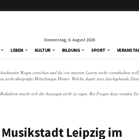
Donnerstag, 6. August 2026
LEBEN
KULTUR
BILDUNG
SPORT
VERANSTA
schiedensten Wegen erreichen und die wir unseren Lesern nicht vorenthalten woll
hin nicht überprüfte Mitteilungen Dritter. Welche damit stets durchgehende Zita
e Redaktion macht sich die Aussagen nicht zu eigen. Bei Fragen dazu wenden Sie
 Musikstadt Leipzig im