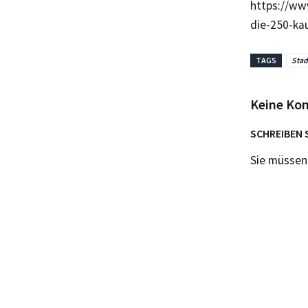
https://ww
die-250-ka
TAGS
Stad
Keine Ko
SCHREIBEN 
Sie müsse