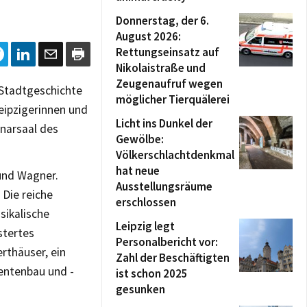
Donnerstag, der 6.
August 2026:
Rettungseinsatz auf
Nikolaistraße und
Zeugenaufruf wegen
 Stadtgeschichte
möglicher Tierquälerei
eipzigerinnen und
Licht ins Dunkel der
enarsaal des
Gewölbe:
Völkerschlachtdenkmal
hat neue
 und Wagner.
Ausstellungsräume
 Die reiche
erschlossen
sikalische
Leipzig legt
stertes
Personalbericht vor:
rthäuser, ein
Zahl der Beschäftigten
entenbau und -
ist schon 2025
gesunken