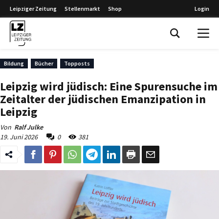
Leipziger Zeitung
Stellenmarkt
Shop
Login
Leipziger Zeitung
Bildung
Bücher
Topposts
Leipzig wird jüdisch: Eine Spurensuche im
Zeitalter der jüdischen Emanzipation in
Leipzig
Von
Ralf Julke
19. Juni 2026
0
381