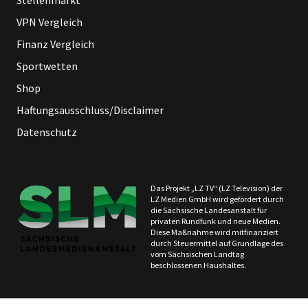
Stellenmarkt
VPN Vergleich
Finanz Vergleich
Sportwetten
Shop
Haftungsausschluss/Disclaimer
Datenschutz
Das Projekt „LZ TV“ (LZ Television) der
LZ Medien GmbH wird gefördert durch
die Sächsische Landesanstalt für
privaten Rundfunk und neue Medien.
Diese Maßnahme wird mitfinanziert
durch Steuermittel auf Grundlage des
vom Sächsischen Landtag
beschlossenen Haushaltes.