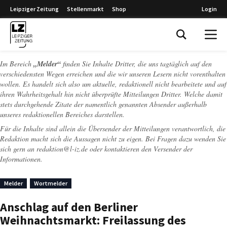
Leipziger Zeitung
Stellenmarkt
Shop
Login
Leipziger Zeitung
Im Bereich
„Melder“
finden Sie Inhalte Dritter, die uns tagtäglich auf den
verschiedensten Wegen erreichen und die wir unseren Lesern nicht vorenthalten
wollen. Es handelt sich also um aktuelle, redaktionell nicht bearbeitete und auf
ihren Wahrheitsgehalt hin nicht überprüfte Mitteilungen Dritter. Welche damit
stets durchgehende Zitate der namentlich genannten Absender außerhalb
unseres redaktionellen Bereiches darstellen.
Für die Inhalte sind allein die Übersender der Mitteilungen verantwortlich, die
Redaktion macht sich die Aussagen nicht zu eigen. Bei Fragen dazu wenden Sie
sich gern an
redaktion@l-iz.de
oder kontaktieren den Versender der
Informationen.
Melder
Wortmelder
Anschlag auf den Berliner
Weihnachtsmarkt: Freilassung des