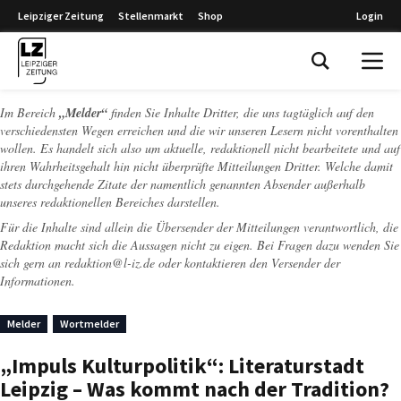
Leipziger Zeitung
Stellenmarkt
Shop
Login
Leipziger Zeitung
Im Bereich
„Melder“
finden Sie Inhalte Dritter, die uns tagtäglich auf den
verschiedensten Wegen erreichen und die wir unseren Lesern nicht vorenthalten
wollen. Es handelt sich also um aktuelle, redaktionell nicht bearbeitete und auf
ihren Wahrheitsgehalt hin nicht überprüfte Mitteilungen Dritter. Welche damit
stets durchgehende Zitate der namentlich genannten Absender außerhalb
unseres redaktionellen Bereiches darstellen.
Für die Inhalte sind allein die Übersender der Mitteilungen verantwortlich, die
Redaktion macht sich die Aussagen nicht zu eigen. Bei Fragen dazu wenden Sie
sich gern an
redaktion@l-iz.de
oder kontaktieren den Versender der
Informationen.
Melder
Wortmelder
„Impuls Kulturpolitik“: Literaturstadt
Leipzig – Was kommt nach der Tradition?