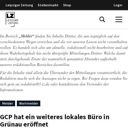
Leipziger Zeitung
Stellenmarkt
Shop
Login
Leipziger Zeitung
Im Bereich
„Melder“
finden Sie Inhalte Dritter, die uns tagtäglich auf den
verschiedensten Wegen erreichen und die wir unseren Lesern nicht vorenthalten
wollen. Es handelt sich also um aktuelle, redaktionell nicht bearbeitete und auf
ihren Wahrheitsgehalt hin nicht überprüfte Mitteilungen Dritter. Welche damit
stets durchgehende Zitate der namentlich genannten Absender außerhalb
unseres redaktionellen Bereiches darstellen.
Für die Inhalte sind allein die Übersender der Mitteilungen verantwortlich, die
Redaktion macht sich die Aussagen nicht zu eigen. Bei Fragen dazu wenden Sie
sich gern an
redaktion@l-iz.de
oder kontaktieren den Versender der
Informationen.
Melder
Wortmelder
GCP hat ein weiteres lokales Büro in
Grünau eröffnet