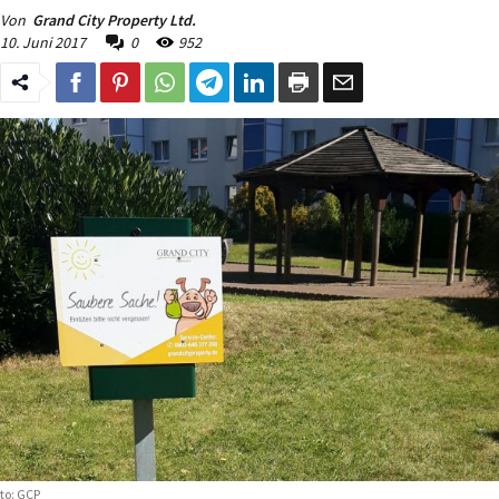
Von
Grand City Property Ltd.
10. Juni 2017
0
952
to: GCP