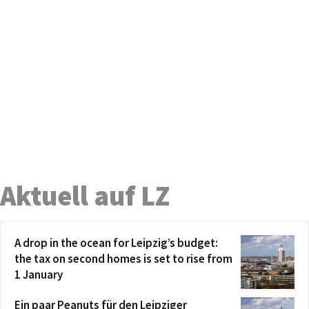
Aktuell auf LZ
A drop in the ocean for Leipzig’s budget:
the tax on second homes is set to rise from
1 January
Ein paar Peanuts für den Leipziger