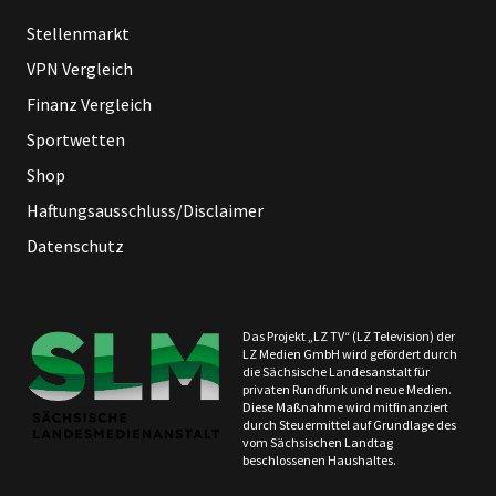
Stellenmarkt
VPN Vergleich
Finanz Vergleich
Sportwetten
Shop
Haftungsausschluss/Disclaimer
Datenschutz
Das Projekt „LZ TV“ (LZ Television) der
LZ Medien GmbH wird gefördert durch
die Sächsische Landesanstalt für
privaten Rundfunk und neue Medien.
Diese Maßnahme wird mitfinanziert
durch Steuermittel auf Grundlage des
vom Sächsischen Landtag
beschlossenen Haushaltes.