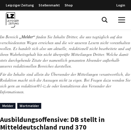
Leipziger Zeitung
Stellenmarkt
Shop
Login
Leipziger Zeitung
Im Bereich
„Melder“
finden Sie Inhalte Dritter, die uns tagtäglich auf den
verschiedensten Wegen erreichen und die wir unseren Lesern nicht vorenthalten
wollen. Es handelt sich also um aktuelle, redaktionell nicht bearbeitete und auf
ihren Wahrheitsgehalt hin nicht überprüfte Mitteilungen Dritter. Welche damit
stets durchgehende Zitate der namentlich genannten Absender außerhalb
unseres redaktionellen Bereiches darstellen.
Für die Inhalte sind allein die Übersender der Mitteilungen verantwortlich, die
Redaktion macht sich die Aussagen nicht zu eigen. Bei Fragen dazu wenden Sie
sich gern an
redaktion@l-iz.de
oder kontaktieren den Versender der
Informationen.
Melder
Wortmelder
Ausbildungsoffensive: DB stellt in
Mitteldeutschland rund 370