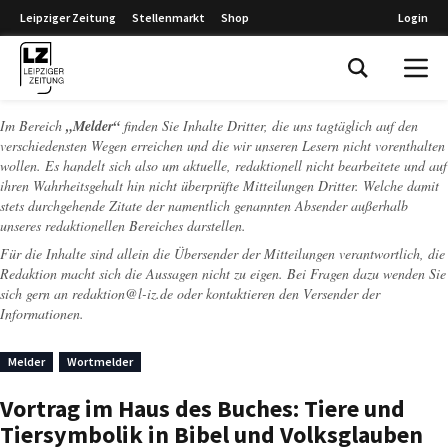
Leipziger Zeitung
Stellenmarkt
Shop
Login
Leipziger Zeitung
Im Bereich
„Melder“
finden Sie Inhalte Dritter, die uns tagtäglich auf den
verschiedensten Wegen erreichen und die wir unseren Lesern nicht vorenthalten
wollen. Es handelt sich also um aktuelle, redaktionell nicht bearbeitete und auf
ihren Wahrheitsgehalt hin nicht überprüfte Mitteilungen Dritter. Welche damit
stets durchgehende Zitate der namentlich genannten Absender außerhalb
unseres redaktionellen Bereiches darstellen.
Für die Inhalte sind allein die Übersender der Mitteilungen verantwortlich, die
Redaktion macht sich die Aussagen nicht zu eigen. Bei Fragen dazu wenden Sie
sich gern an
redaktion@l-iz.de
oder kontaktieren den Versender der
Informationen.
Melder
Wortmelder
Vortrag im Haus des Buches: Tiere und
Tiersymbolik in Bibel und Volksglauben