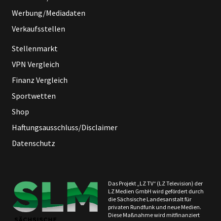
Werbung/Mediadaten
Verkaufsstellen
Stellenmarkt
VPN Vergleich
Finanz Vergleich
Sportwetten
Shop
Haftungsausschluss/Disclaimer
Datenschutz
Das Projekt „LZ TV“ (LZ Television) der
LZ Medien GmbH wird gefördert durch
die Sächsische Landesanstalt für
privaten Rundfunk und neue Medien.
Diese Maßnahme wird mitfinanziert