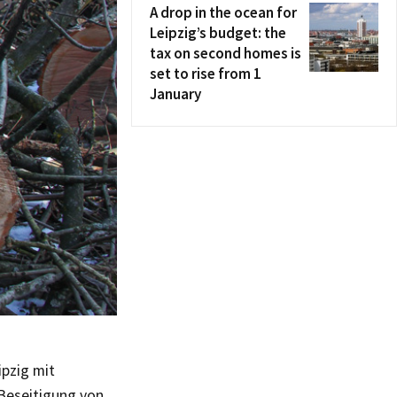
A drop in the ocean for
Leipzig’s budget: the
tax on second homes is
set to rise from 1
January
ipzig mit
Beseitigung von