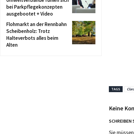
bei Parkpflegekonzepten
ausgebootet + Video
Flohmarkt an der Rennbahn
Scheibenholz: Trotz
Halteverbots alles beim
Alten
TAGS
Clar
Keine Ko
SCHREIBEN 
Sie müsse