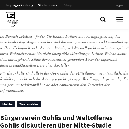
Leipziger Zeitung
Stellenmarkt
Shop
Login
Leipziger Zeitung
Im Bereich
„Melder“
finden Sie Inhalte Dritter, die uns tagtäglich auf den
verschiedensten Wegen erreichen und die wir unseren Lesern nicht vorenthalten
wollen. Es handelt sich also um aktuelle, redaktionell nicht bearbeitete und auf
ihren Wahrheitsgehalt hin nicht überprüfte Mitteilungen Dritter. Welche damit
stets durchgehende Zitate der namentlich genannten Absender außerhalb
unseres redaktionellen Bereiches darstellen.
Für die Inhalte sind allein die Übersender der Mitteilungen verantwortlich, die
Redaktion macht sich die Aussagen nicht zu eigen. Bei Fragen dazu wenden Sie
sich gern an
redaktion@l-iz.de
oder kontaktieren den Versender der
Informationen.
Melder
Wortmelder
Bürgerverein Gohlis und Weltoffenes
Gohlis diskutieren über Mitte-Studie