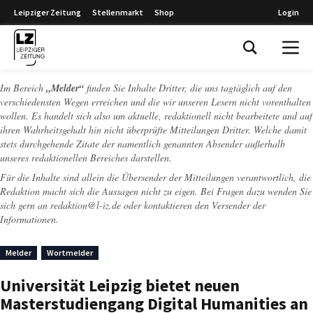
Leipziger Zeitung
Stellenmarkt
Shop
Login
Leipziger Zeitung
Im Bereich
„Melder“
finden Sie Inhalte Dritter, die uns tagtäglich auf den
verschiedensten Wegen erreichen und die wir unseren Lesern nicht vorenthalten
wollen. Es handelt sich also um aktuelle, redaktionell nicht bearbeitete und auf
ihren Wahrheitsgehalt hin nicht überprüfte Mitteilungen Dritter. Welche damit
stets durchgehende Zitate der namentlich genannten Absender außerhalb
unseres redaktionellen Bereiches darstellen.
Für die Inhalte sind allein die Übersender der Mitteilungen verantwortlich, die
Redaktion macht sich die Aussagen nicht zu eigen. Bei Fragen dazu wenden Sie
sich gern an
redaktion@l-iz.de
oder kontaktieren den Versender der
Informationen.
Melder
Wortmelder
Universität Leipzig bietet neuen
Masterstudiengang Digital Humanities an