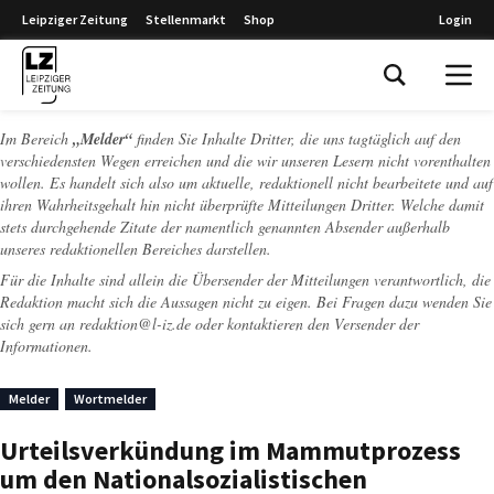
Leipziger Zeitung
Stellenmarkt
Shop
Login
Leipziger Zeitung
Im Bereich
„Melder“
finden Sie Inhalte Dritter, die uns tagtäglich auf den
verschiedensten Wegen erreichen und die wir unseren Lesern nicht vorenthalten
wollen. Es handelt sich also um aktuelle, redaktionell nicht bearbeitete und auf
ihren Wahrheitsgehalt hin nicht überprüfte Mitteilungen Dritter. Welche damit
stets durchgehende Zitate der namentlich genannten Absender außerhalb
unseres redaktionellen Bereiches darstellen.
Für die Inhalte sind allein die Übersender der Mitteilungen verantwortlich, die
Redaktion macht sich die Aussagen nicht zu eigen. Bei Fragen dazu wenden Sie
sich gern an
redaktion@l-iz.de
oder kontaktieren den Versender der
Informationen.
Melder
Wortmelder
Urteilsverkündung im Mammutprozess
um den Nationalsozialistischen