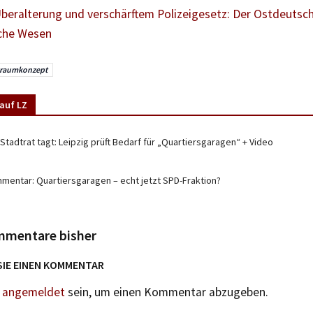
beralterung und verschärftem Polizeigesetz: Der Ostdeutsche
iche Wesen
kraumkonzept
auf LZ
Stadtrat tagt: Leipzig prüft Bedarf für „Quartiersgaragen“ + Video
mentar: Quartiersgaragen – echt jetzt SPD-Fraktion?
mmentare bisher
SIE EINEN KOMMENTAR
n
angemeldet
sein, um einen Kommentar abzugeben.