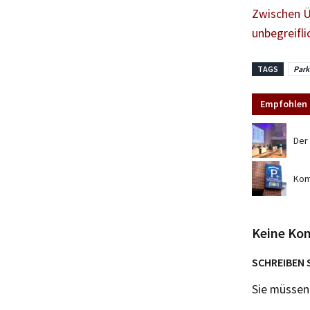
Zwischen Ü
unbegreifl
TAGS
Par
Empfohlen 
Der 
Kom
Keine Ko
SCHREIBEN 
Sie müsse