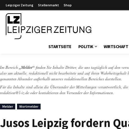
Leipziger Zeitung
Stellenmarkt
Shop
Leipziger Zeitung
STARTSEITE
POLITIK
WIRTSCHAFT
Im Bereich
„Melder“
finden Sie Inhalte Dritter, die uns tagtäglich auf den ver
also um aktuelle, redaktionell nicht bearbeitete und auf ihren Wahrheitsgehalt 
genannten Absender außerhalb unseres redaktionellen Bereiches darstellen.
Für die Inhalte sind allein die Übersender der Mitteilungen verantwortlich, di
redaktion@l-iz.de
oder kontaktieren den Versender der Informationen.
Melder
Wortmelder
Jusos Leipzig fordern Q