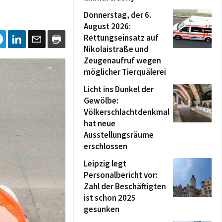
Donnerstag, der 6.
August 2026:
Rettungseinsatz auf
Nikolaistraße und
Zeugenaufruf wegen
möglicher Tierquälerei
Licht ins Dunkel der
Gewölbe:
Völkerschlachtdenkmal
hat neue
Ausstellungsräume
erschlossen
Leipzig legt
Personalbericht vor:
Zahl der Beschäftigten
ist schon 2025
gesunken