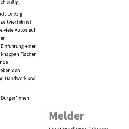
Schleußig.
adt Leipzig
eitvierteln ist
 viele Autos auf
der
Einführung einer
e knappen Flächen
ende
neben den
hr, Handwerk und
t Bürger*innen
Melder