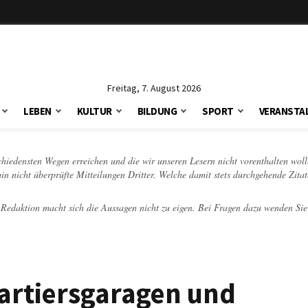
Freitag, 7. August 2026
LEBEN
KULTUR
BILDUNG
SPORT
VERANSTA
schiedensten Wegen erreichen und die wir unseren Lesern nicht vorenthalten woll
hin nicht überprüfte Mitteilungen Dritter. Welche damit stets durchgehende Zita
e Redaktion macht sich die Aussagen nicht zu eigen. Bei Fragen dazu wenden Sie
uartiersgaragen und