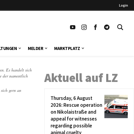
Login
LTUNGEN
MELDER
MARKTPLATZ
en. Es handelt sich
Aktuell auf LZ
te der namentlich
 sich gern an
Thursday, 6 August
2026: Rescue operation
on Nikolaistraße and
appeal for witnesses
regarding possible
animal cruelty