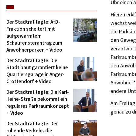
Uhr einen A
Hierzu erkl
Der Stadtrat tagte: AfD-
wächst weit
Fraktion scheitert mit
die Parksi
aufgewärmtem
den Gewegen
Schaufensterantrag zum
Verantwort
Anwohnerparken + Video
Parkraumbe
Der Stadtrat tagte: Die
den Anwohn
Stadt baut garantiert keine
Parkraumbe
Quartiersgarage in Anger-
Crottendorf + Video
Anwohner*i
andere Unt
Der Stadtrat tagte: Die Karl-
Heine-Straße bekommt ein
Am Freitag 
reguläres Parkraumkonzept
genau zu d
+ Video
Der Stadtrat tagte: Der
ruhende Verkehr, die