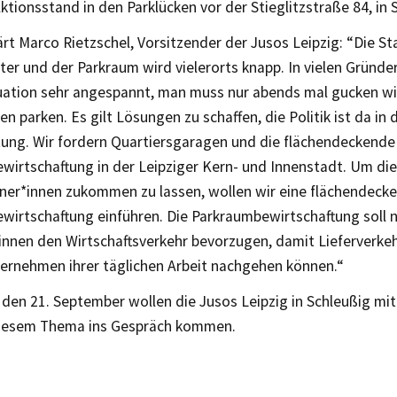
ktionsstand in den Parklücken vor der Stieglitzstraße 84, in 
ärt Marco Rietzschel, Vorsitzender der Jusos Leipzig: “Die St
er und der Parkraum wird vielerorts knapp. In vielen Gründerz
tuation sehr angespannt, man muss nur abends mal gucken wie
 parken. Es gilt Lösungen zu schaffen, die Politik ist da in 
ung. Wir fordern Quartiersgaragen und die flächendeckende 
wirtschaftung in der Leipziger Kern- und Innenstadt. Um di
er*innen zukommen zu lassen, wollen wir eine flächendeck
wirtschaftung einführen. Die Parkraumbewirtschaftung soll 
nnen den Wirtschaftsverkehr bevorzugen, damit Lieferverke
ernehmen ihrer täglichen Arbeit nachgehen können.“
den 21. September wollen die Jusos Leipzig in Schleußig mi
iesem Thema ins Gespräch kommen.