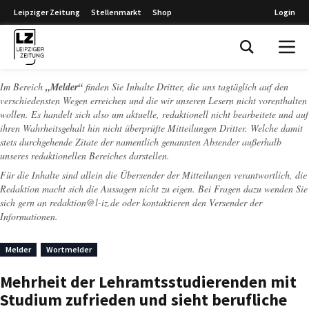
Leipziger Zeitung
Stellenmarkt
Shop
Login
Leipziger Zeitung
Im Bereich
„Melder“
finden Sie Inhalte Dritter, die uns tagtäglich auf den
verschiedensten Wegen erreichen und die wir unseren Lesern nicht vorenthalten
wollen. Es handelt sich also um aktuelle, redaktionell nicht bearbeitete und auf
ihren Wahrheitsgehalt hin nicht überprüfte Mitteilungen Dritter. Welche damit
stets durchgehende Zitate der namentlich genannten Absender außerhalb
unseres redaktionellen Bereiches darstellen.
Für die Inhalte sind allein die Übersender der Mitteilungen verantwortlich, die
Redaktion macht sich die Aussagen nicht zu eigen. Bei Fragen dazu wenden Sie
sich gern an
redaktion@l-iz.de
oder kontaktieren den Versender der
Informationen.
Melder
Wortmelder
Mehrheit der Lehramtsstudierenden mit
Studium zufrieden und sieht berufliche